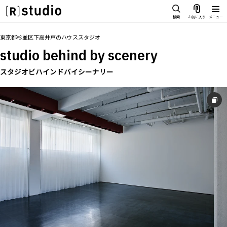
スタジオを探す
検索
お気に入り
メニュー
IMAGE
トップ
料金
設備
オプション
アクセス
お気に入り
東京都杉並区下高井戸
の
ハウススタジオ
雰囲気で探したい
studio behind by scenery
SCENE
部屋ごとに写真で見比べたい
スタジオビハインドバイシーナリー
IMAGE
VARIATION
雰囲気で探したい
ひとつのスタジオであれもこれも
SCENE
LOCATION
部屋ごとに写真で見比べたい
カフェやオフィスなどロケシーンも
VARIATION
SIZE&PRICE
広さと利用料金で探す
ひとつのスタジオであれもこれも
ALL FILTER
LOCATION
すべての選択肢からスタジオを探す
カフェやオフィスなどロケシーンも
SIZE&PRICE
広さと利用料金で探す
スタジオ一覧