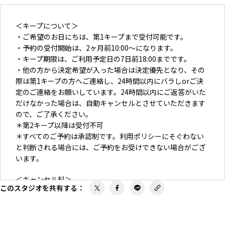
＜キープについて＞
・ご希望のお日にちは、第1キープまで受付可能です。
・予約の受付開始は、2ヶ月前10:00〜になります。
・キープ期限は、ご利用予定日の7日前18:00までです。
・他の方から決定希望が入った場合は決定優先となり、その
際は第1キープの方へご連絡し、24時間以内にバラしorご決
定のご連絡をお願いしています。24時間以内にご返答がいた
だけなかった場合は、自動キャンセルとさせていただきます
ので、ご了承ください。
＊第2キープ以降は受付不可
＊すべてのご予約は承認制です。利用ポリシーにそぐわない
と判断される場合には、ご予約をお受けできない場合がござ
います。
＜キャンセル料＞
このスタジオを共有する
：
キャンセルポリシーは
こちら
をご参照ください。
決定後のキャンセルは、ご予約いただいたお時間分の料金
（オプション料金、延長・時間外料金含む）に対して100％
を請求いたします。