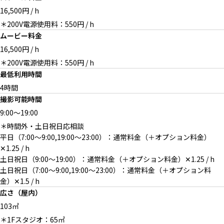
16,500円 / h
＊200V電源使用料：550円 / h
遮光板を備え、撮影の進行もス
静かな住宅地に佇むスタジオ
ブラックチェア各種をスタジオ
ムービー料金
ムーズに
に常備
16,500円 / h
＊200V電源使用料：550円 / h
最低利用時間
4時間
撮影可能時間
空間に合わせて仕立てたラワン
スタジオ内無料機材完備
オプション：2F ゆとりある空
テーブル
間で準備も休憩も快適
9:00
～
19:00
＊時間外・土日祝日応相談
平日（7:00〜9:00,19:00〜23:00）：通常料金（＋オプション料金）
✕1.25 / h
土日祝日（9:00〜19:00）：通常料金（＋オプション料金）✕1.25 / h
オプション：2F 自然光が入る
オプション：2F キッチンの利
土日祝日（7:00〜9:00,19:00〜23:00）：通常料金（＋オプション料
メイクルーム
用も可能
金）✕1.5 / h
広さ（屋内）
103㎡
＊1Fスタジオ：65㎡