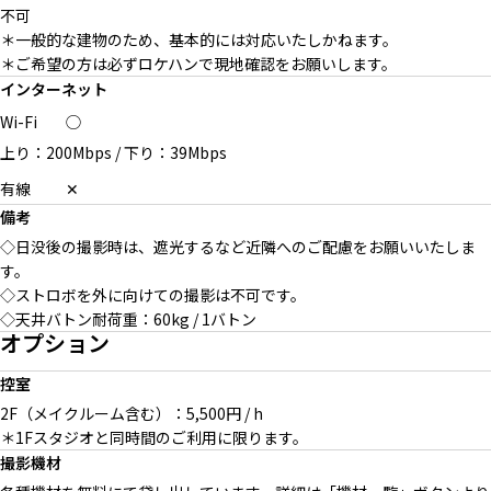
不可
＊一般的な建物のため、基本的には対応いたしかねます。
＊ご希望の方は必ずロケハンで現地確認をお願いします。
インターネット
Wi-Fi
◯
上り：200Mbps
/
下り：39Mbps
有線
✕
備考
◇日没後の撮影時は、遮光するなど近隣へのご配慮をお願いいたしま
す。
◇ストロボを外に向けての撮影は不可です。
◇天井バトン耐荷重：60kg / 1バトン
オプション
控室
2F（メイクルーム含む）：5,500円 / h
＊1Fスタジオと同時間のご利用に限ります。
撮影機材