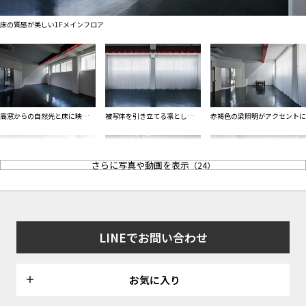
ALL FILTER
マップから探す
すべての選択肢からスタジオを探す
床の質感が美しい1Fメインフロア
お気に入り
特集
[R]studioについて
お知らせ
高窓からの自然光と床に映る陰
被写体を引き立てる凛とした撮
赤褐色の梁照明がアクセントに
会社概要
影が魅力の撮影スタジオ
影空間
お問い合わせ
さらに写真や動画を表示
（
24
）
掲載のお問い合わせ
プライバシーポリシー
天井の傾斜と凹凸のある白壁で
時間とともに表情を変えるスタ
無料機材を使用しての物撮りも
立体感のある撮影も
ジオ
おすすめ
LINEでお問い合わせ
お気に入り