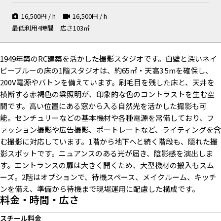
16,500
円 / h
16,500
円 / h
最低利用4時間
広さ103㎡
高窓から自然光が入るエントラ
地下階段に届くやわらかな光の
経年の表情と鮮やかな色が映え
1949年築のRC建築を活かした撮影スタジオです。白壁と深いネイ
ンス
グラデーション
る2Fへの階段
ビーブルーの床の1階スタジオは、約65㎡・天高3.5mを確保し、
200V電源やバトンを備えています。刷毛目を残した床と、天井を
横断する赤褐色の梁照明が、印象的な色のコントラストを生む空
間です。高い位置にある窓から入る自然光を活かした撮影も可
能。センチュリーなどの基本機材や各種電源を常備しており、フ
天井バトンを活かして自由自在
刷毛目を残した深いネイビーブ
日没後や遮光時に照明をつける
に撮影が可能
ルーの床
と際立つ色のコントラスト
ァッション撮影や広告撮影、ポートレートなど、ライティングを含
む撮影に対応しています。1階から地下へと続く階段も、隠れた撮
影スポットです。ニュアンスのある光が届き、陰影感を演出しま
す。エントランスの扉は大きく開くため、大型機材の搬入もスム
ーズ。2階はオプションで、待機スペース、メイクルーム、キッチ
すりガラスの高窓から入るやわ
扉は大きく開くため、大型機材
耐荷重60kgのバトン完備 / 照
ンを備え、準備から待機まで現場運用に配慮した構成です。
らかな自然光
の搬入も可能
明機材の取り付けも
料金・時間・広さ
スチール料金