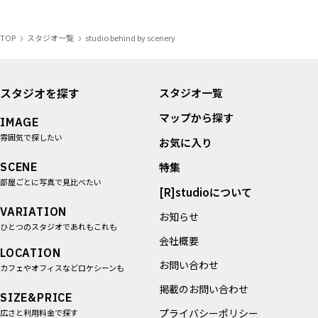
＜お支払い方法＞
TOP
スタジオ一覧
studio behind by scenery
・すべてのご利用は事前振り込みとなります。ご予約確定
後、請求URLを発行いたします。
・請求URL発行から5営業日以内にお支払いをお願いいたしま
す。
スタジオを探す
スタジオ一覧
・ご予約確定日がご利用予定日まで5営業日未満となる場合
マップから探す
は、請求URL発行日当日または翌日のお支払いをお願いいた
IMAGE
します。
雰囲気で探したい
お気に入り
SCENE
対応クレジットカード（VISA / Mastercard / JCB / American
特集
Express / Diners Club）
部屋ごとに写真で見比べたい
[R]studioについて
＊当日の追加費用(延長・時間外料金、ロケハン30分超過時の
VARIATION
料金)については、すべて現地精算（キャッシュレス決済）と
お知らせ
ひとつのスタジオであれもこれも
なります。
会社概要
LOCATION
お問い合わせ
カフェやオフィスなどロケシーンも
掲載のお問い合わせ
SIZE&PRICE
プライバシーポリシー
広さと利用料金で探す