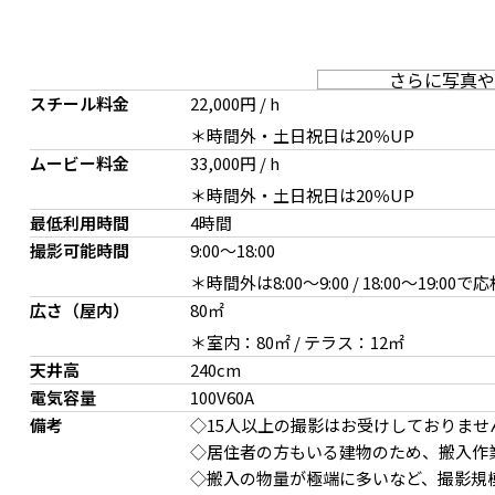
さらに写真や
スチール料金
22,000円 / h
＊時間外・土日祝日は20％UP
ムービー料金
33,000円 / h
＊時間外・土日祝日は20％UP
奥行き感を生むアーチフレーム
自然光が差し込むL字の窓
最低利用時間
4時間
撮影可能時間
9:00
～
18:00
＊時間外は8:00〜9:00 / 18:00〜19:00で
広さ（屋内）
80㎡
＊室内：80㎡ / テラス：12㎡
天井高
240cm
電気容量
100V60A
備考
◇15人以上の撮影はお受けしておりませ
◇居住者の方もいる建物のため、搬入作
曲面が特徴的なカウンター（可動式）
リアルな寝室シーンを演
◇搬入の物量が極端に多いなど、撮影規