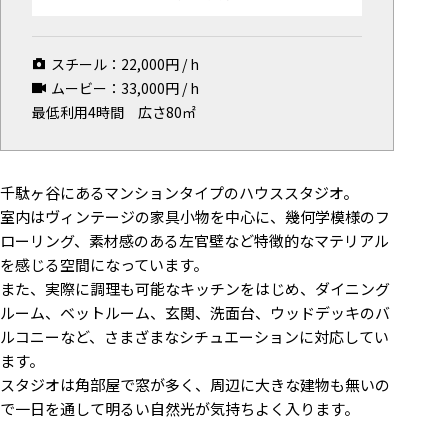
マップから探す
スチール：
22,000
円 / h
お気に入り
ムービー：
33,000
円 / h
特集
最低利用4時間
広さ80㎡
[R]studioについて
お知らせ
千駄ヶ谷にあるマンションタイプのハウススタジオ。
会社概要
室内はヴィンテージの家具小物を中心に、幾何学模様のフ
ローリング、素材感のある左官壁など特徴的なマテリアル
お問い合わせ
を感じる空間になっています。
掲載のお問い合わせ
また、実際に調理も可能なキッチンをはじめ、ダイニング
プライバシーポリシー
ルーム、ベットルーム、玄関、洗面台、ウッドデッキのバ
ルコニーなど、さまざまなシチュエーションに対応してい
ます。
スタジオは角部屋で窓が多く、周辺に大きな建物も無いの
で一日を通して明るい自然光が気持ちよく入ります。