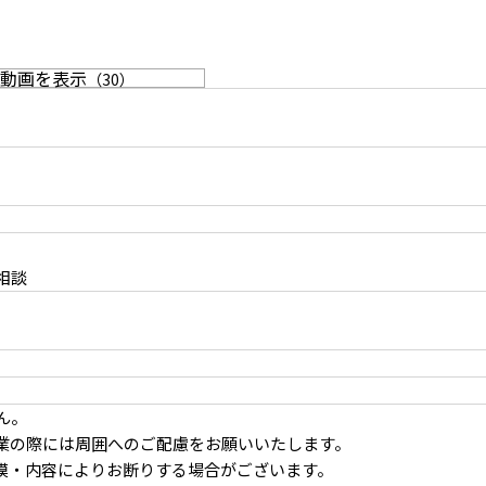
動画を表示
（
30
）
明るいダイニングキッチン
応相談
ん。
業の際には周囲へのご配慮をお願いいたします。
出
曲面が印象的な上がり框（かまち）
模・内容によりお断りする場合がございます。