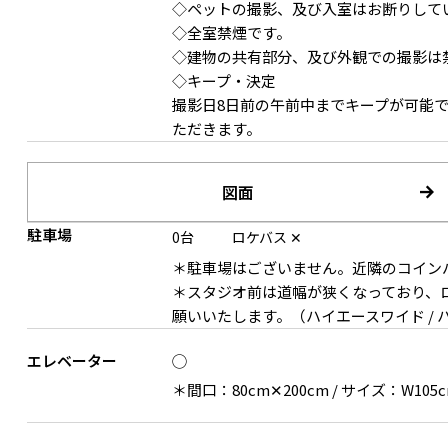
◇ペットの撮影、及び入室はお断りして
◇全室禁煙です。
◇建物の共有部分、及び外観での撮影は
◇キープ・決定
撮影日8日前の午前中までキープが可能
ただきます。
図面
駐車場
0台
ロケバス
✕
＊駐車場はございません。近隣のコイン
＊スタジオ前は道幅が狭くなっており、
願いいたします。（ハイエースワイド /
エレベーター
◯
＊間口：80cm✕200cm / サイズ：W105c
北欧感のある白木を使った洗面エリア
窓越しのバルコニー植栽