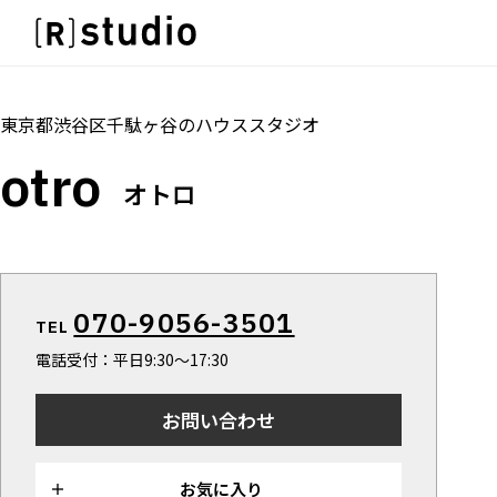
スタジオを探す
IMAGE
トップ
料金
設備
オプション
アクセス
グループ
雰囲気で探したい
IMAGE
東京都渋谷区千駄ヶ谷
の
ハウススタジオ
SCENE
雰囲気で探したい
otro
部屋ごとに写真で見比べたい
SCENE
オトロ
VARIATION
部屋ごとに写真で見比べたい
ひとつのスタジオであれもこれも
VARIATION
LOCATION
ひとつのスタジオであれもこれも
カフェやオフィスなどロケシーンも
LOCATION
070-9056-3501
SIZE&PRICE
TEL
カフェやオフィスなどロケシーンも
広さと利用料金で探す
電話受付：平日9:30〜17:30
SIZE&PRICE
ALL FILTER
広さと利用料金で探す
すべての選択肢からスタジオを探す
お問い合わせ
ALL FILTER
すべての選択肢からスタジオを探す
お気に入り
スタジオ一覧