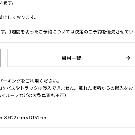
います。
禁止しております。
です。1週間を切ったご予約については決定のご予約を優先させてい
機材一覧
視界が抜けた開放的なバルコニー
パーキングをご利用ください。
ロケバスやトラックは侵入できません。離れた場所からの搬入をお
 ハイルーフなどの大型車両も不可）
m✕H227cm✕D152cm