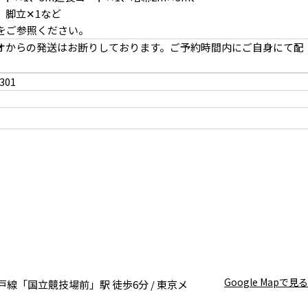
、脚立✕1など
をご参照ください。
オからの発送はお断りしております。ご予約時間内にご自身にて配
。
301
れるレイアウト
白を基調とした明るい空間
Google Mapで見る
戸線「国立競技場前」駅 徒歩6分 / 東京メ