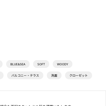
プロップ
L字窓を使ったスタイリング撮影に
BLUE&SEA
SOFT
WOODY
バルコニー・テラス
洗面
クローゼット