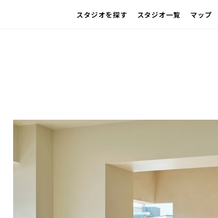
スタジオを探す
スタジオ一覧
マップ
IMAGE
雰囲気で探したい
SCENE
部屋ごとに写真で見比べたい
VARIATION
ひとつのスタジオであれもこれも
LOCATION
カフェやオフィスなどロケシーンも
SIZE&PRICE
広さと利用料金で探す
ALL FILTER
すべての選択肢からスタジオを探す