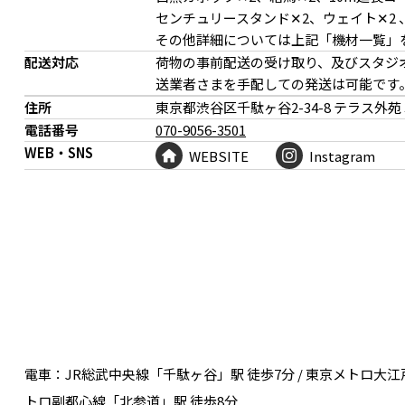
センチュリースタンド✕2、ウェイト✕2 
その他詳細については上記「機材一覧」
配送対応
荷物の事前配送の受け取り、及びスタジ
送業者さまを手配しての発送は可能です
住所
東京都渋谷区千駄ヶ谷
2-34-8 テラス外苑 
電話番号
070-9056-3501
WEB・SNS
WEBSITE
Instagram
キッチンは実際に調理することも可能
ほどよい生活感を感じら
電車：
JR総武中央線「千駄ヶ谷」駅 徒歩7分 / 東京メトロ大江
トロ副都心線「北参道」駅 徒歩8分