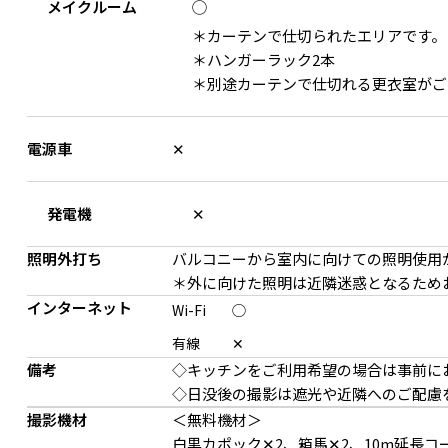
メイクルーム
◯
＊カーテンで仕切られたエリアです。
＊ハンガーラック2本
＊別途カーテンで仕切れる更衣室がご
電源車
✕
使い勝手のよいシンプルな白壁
発電機
✕
照明外打ち
バルコニーから室内に向けての照明使用
＊外に向けた照明は近隣迷惑となるため
インターネット
Wi-Fi
◯
有線
✕
備考
◇キッチンをご利用希望の場合は事前に
◇日没後の撮影は遮光や近隣へのご配慮
撮影機材
＜無料機材＞
小物がスタイリングしや
白黒カポック✕2、箱馬✕2、10m延長コ