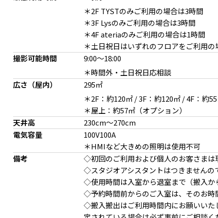
＊2F TYSTのみご利用の場合は3時間
＊3F Lysのみご利用の場合は3時間
＊4F ateriaのみご利用の場合は1時間
＊土日祝日はいずれのフロアをご利用の
撮影可能時間
9:00
～
18:00
＊時間外・土日祝日応相談
広さ（屋内）
295㎡
3F 廊下があることで動きのあるカットも撮影可能
3F クローゼットで身支
＊2F：約120㎡ / 3F：約120㎡ / 4F：約5
＊屋上：約57㎡（オプション）
天井高
230cm〜270cm
電気容量
100V100A
＊HMIなど大きめの照明は使用不可
備考
◇初回のご利用および個人のお客さまは
◇スタジオアシスタントはつきませんの
◇使⽤時間は⼊室から退室まで（搬⼊か
◇予約時間前からのご入室は、そのお時
◇搬入搬出はご利用時間内にお願いいた
定されている場合は必ず事前にご相談く