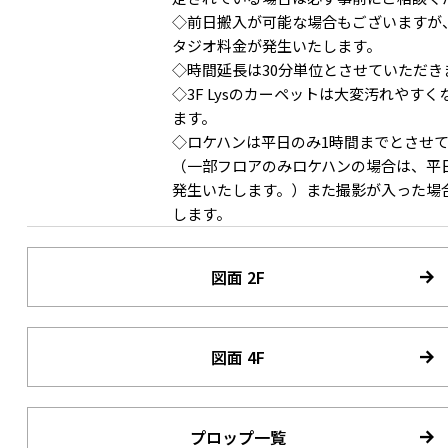
◇前日搬入が可能な場合もございますが
タジオ料金が発生いたします。
◇時間延長は30分単位とさせていただき
◇3F Lysのカーペットは大変汚れや
ます。
◇ロケハンは平日のみ1時間までとさせ
（一部フロアのみロケハンの場合は、平日
発生いたします。）また撮影が入った場
3F ソファスペースでリラックス感のある暮らしの撮影も
します。
図面 2F
図面 4F
プロップ一覧
3F 室内窓からベッド