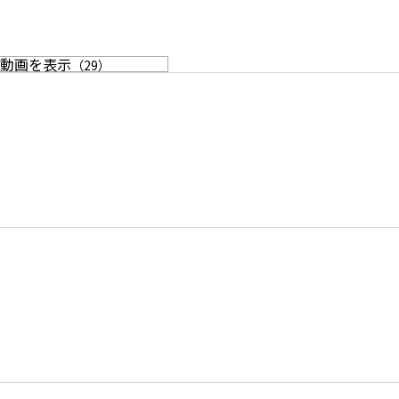
動画を表示
（
29
）
2F 物撮りにも活躍する木製キャビネット
ターが日常のワンシーンを演出
3F ナチュラルな雰囲気で撮影できるリビング