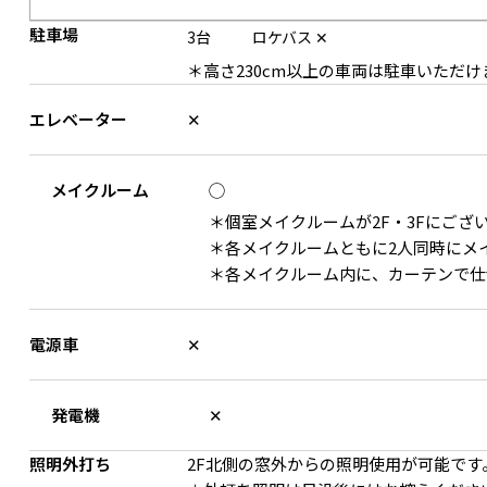
駐車場
3台
ロケバス
✕
＊高さ230cm以上の車両は駐車いただ
エレベーター
✕
メイクルーム
◯
＊個室メイクルームが2F・3Fにござ
3F 木製の椅子プロップを豊富にご用意
＊各メイクルームともに2人同時にメ
＊各メイクルーム内に、カーテンで仕
電源車
✕
発電機
✕
照明外打ち
2F北側の窓外からの照明使用が可能です