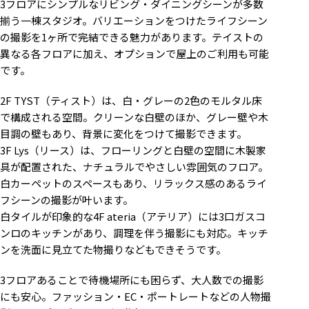
3フロアにシンプルなリビング・ダイニングシーンが多数
揃う一棟スタジオ。バリエーションをつけたライフシーン
の撮影を1ヶ所で完結できる魅力があります。テイストの
異なる各フロアに加え、オプションで屋上のご利用も可能
です。
2F TYST（ティスト）は、白・グレーの2色のモルタル床
で構成される空間。クリーンな白壁のほか、グレー壁や木
目調の壁もあり、背景に変化をつけて撮影できます。
3F Lys（リース）は、フローリングと白壁の空間に木製家
具が配置された、ナチュラルでやさしい雰囲気のフロア。
白カーペットのスペースもあり、リラックス感のあるライ
フシーンの撮影が叶います。
白タイルが印象的な4F ateria（アテリア）には3口ガスコ
ンロのキッチンがあり、調理を伴う撮影にも対応。キッチ
ンを洗面に見立てた物撮りなどもできそうです。
3フロアあることで待機場所にも困らず、大人数での撮影
にも安心。ファッション・EC・ポートレートなどの人物撮