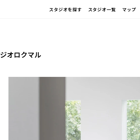
スタジオを探す
スタジオ一覧
マップ
IMAGE
雰囲気で探したい
ス
SCENE
部屋ごとに写真で見比べたい
VARIATION
ひとつのスタジオであれもこれも
LOCATION
ジオロクマル
カフェやオフィスなどロケシーンも
SIZE&PRICE
広さと利用料金で探す
ALL FILTER
すべての選択肢からスタジオを探す