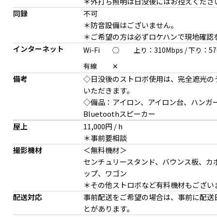
＊外打ち照明は日没後にはお控えくださ
3F 廊下をフレームのよ
同録
不可
＊防音設備はございません。
＊ご希望の方は必ずロケハンで現地確認
インターネット
Wi-Fi
◯
上り：310Mbps
/
下り：57
有線
✕
備考
◇⽇没後のストロボ使⽤は、完全遮光の
いただきます。
◇備品：アイロン、アイロン台、ハンガ
Bluetoothスピーカー
4F 調理・食事シーンの繋がりを1フロアで撮影可能
4F 白タイルの壁面が清
屋上
11,000円 / h
＊事前要相談
撮影機材
＜無料機材＞
センチュリースタンド、バウンス板、カ
ップ、ワゴン
＊その他ストロボなど有料機材もござい
配送対応
事前配送をご希望の場合は、事前に配送
とがあります。