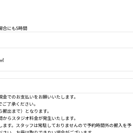
場合にも5時間
度シーンなどの撮影も
5㎡
現金でのお支払いをお願いいたします。
でご了承ください。
ら搬出まで）となります。
間からスタジオ料金が発生いたします。
します。スタッフは常駐しておりませんので予約時間外の搬入を予
3F ホワイトのカーペットが落ち着いた雰囲気
ださい。お受け取りできない場合がございます。