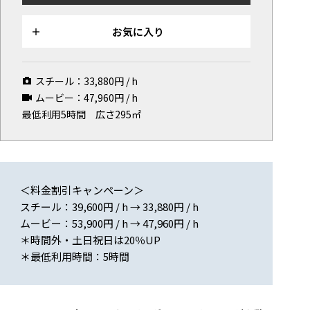
マップから探す
お気に入り
お気に入り
特集
スチール：
33,880
円 / h
[R]studioについて
ムービー：
47,960
円 / h
最低利用5時間
広さ295㎡
お知らせ
会社概要
お問い合わせ
掲載のお問い合わせ
＜料金割引キャンペーン＞
スチール：39,600円 / h → 33,880円 / h
プライバシーポリシー
ムービー：53,900円 / h → 47,960円 / h
＊時間外・土日祝日は20％UP
＊最低利用時間：5時間