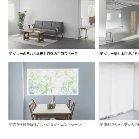
2F グレーのモルタル床と白壁の手前スペース
2F グレー壁と木目壁
2F 窓から緑が抜けさわやかなダイニングシーン
2F 南側の大きな窓からの