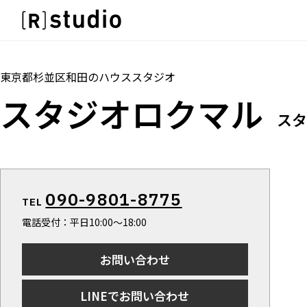
スタジオを探す
IMAGE
トップ
料金
設備
オプション
アクセ
雰囲気で探したい
IMAGE
東京都杉並区和田
の
ハウススタジオ
SCENE
雰囲気で探したい
スタジオロクマル
部屋ごとに写真で見比べたい
SCENE
スタ
VARIATION
部屋ごとに写真で見比べたい
ひとつのスタジオであれもこれも
VARIATION
LOCATION
ひとつのスタジオであれもこれも
カフェやオフィスなどロケシーンも
LOCATION
090-9801-8775
SIZE&PRICE
TEL
カフェやオフィスなどロケシーンも
広さと利用料金で探す
電話受付：平日10:00〜18:00
SIZE&PRICE
ALL FILTER
広さと利用料金で探す
すべての選択肢からスタジオを探す
お問い合わせ
ALL FILTER
すべての選択肢からスタジオを探す
LINEでお問い合わせ
スタジオ一覧