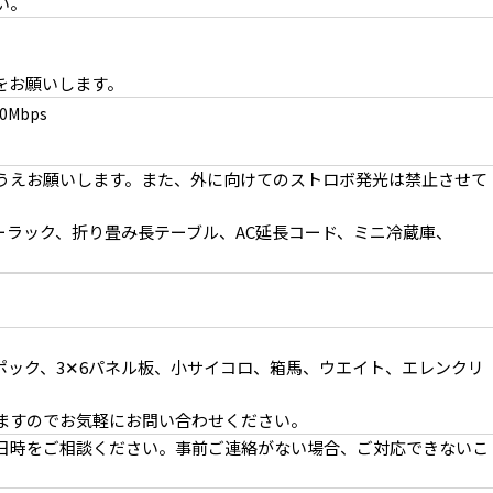
い。
うに活かす撮影も
をお願いします。
0Mbps
うえお願いします。また、外に向けてのストロボ発光は禁止させて
ーラック、折り畳み長テーブル、AC延長コード、ミニ冷蔵庫、
潔感を感じさせるキッチン
4F 食器などのほかオーブンレンジや炊飯器も常備
ポック、3✕6パネル板、小サイコロ、箱馬、ウエイト、エレンクリ
ますのでお気軽にお問い合わせください。
日時をご相談ください。事前ご連絡がない場合、ご対応できないこ