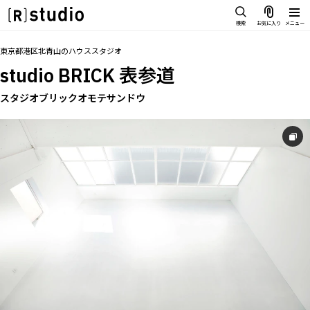
スタジオを探す
検索
お気に入り
メニュー
IMAGE
トップ
料金
設備
オプション
撮影以外の利用
アクセス
お気に入り
東京都港区北青山
の
ハウススタジオ
雰囲気で探したい
studio BRICK 表参道
SCENE
部屋ごとに写真で見比べたい
スタジオブリックオモテサンドウ
IMAGE
VARIATION
雰囲気で探したい
ひとつのスタジオであれもこれも
SCENE
LOCATION
部屋ごとに写真で見比べたい
カフェやオフィスなどロケシーン
も
VARIATION
SIZE&PRICE
ひとつのスタジオであれもこれも
広さと利用料金で探す
LOCATION
ALL FILTER
カフェやオフィスなどロケシーン
すべての選択肢からスタジオを探
も
す
SIZE&PRICE
広さと利用料金で探す
スタジオ一覧