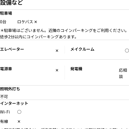
設備など
駐車場
0台
ロケバス
✕
＊駐車場はございません。近隣のコインパーキングをご利用ください。
徒歩2分以内にコインパーキングあります。
エレベーター
メイクルーム
✕
◯
電源車
発電機
✕
応相
談
照明外打ち
不可
インターネット
Wi-Fi
◯
有線
✕