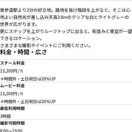
表参道駅より2分の好立地。路地を抜け階段を上がると、そこは心
地よい自然光が差し込み天高3.8mのクリアな白とライトグレーの
世界が広がります。
屋上からの夜景
展示会にも利用可
更にステップを上がりルーフトップに出ると、街並みと青空が一望
できるロケーション。
さまざまな撮影やイベントにご利用ください。
料金・時間・広さ
天井からのカーテンをさまざま
スチール料金
な用途で
13,200円 / h
＊時間外・土日祝日は20％UP
ムービー料金
13,200円 / h
2F 階段を上がると撮影スペー
2Fスペースも展示会に利用可
＊時間外・土日祝日は20％UP
スへ
最低利用時間
3時間
撮影可能時間
8:00
～
19:00