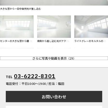
ALL FILTER
マップから探す
すべての選択肢からスタジオを探す
大きな窓から一日中自然光が差し込む
お気に入り
特集
[R]studioについて
センターの大きな窓から優しい
南側から差し込む光がアクセン
ライトグレーのモルタルの反射
お知らせ
光
トに
が優しい光
会社概要
お問い合わせ
さらに写真や動画を表示
（
29
）
掲載のお問い合わせ
プライバシーポリシー
俯瞰撮影も可能
背景としても使えるライトブル
対談、ヨガ撮影を明るい雰囲気
03-6222-8301
TEL
ーのカーテン
で
電話受付：平日10:00〜19:00 / 担当：福田
お問い合わせ
常設のミニマムミラーが光を広
大きな窓を使った光は綺麗なデ
白壁を背に安定した光で全身撮