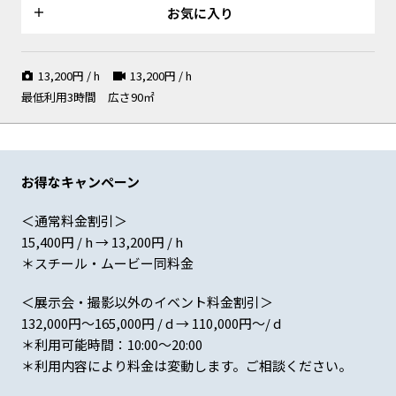
げる
ィテールを再現
影も可能
お気に入り
13,200
円 / h
13,200
円 / h
最低利用3時間
広さ90㎡
斜俯瞰からのアングルが可能
階段を登りルーフトップへ
カーテンをアクセントに
お得なキャンペーン
＜通常料金割引＞
斜俯瞰から朝のシーンを
ラグを敷いてくつろぎシーンも
読書シーンにも
15,400円 / h → 13,200円 / h
＊スチール・ムービー同料金
＜展示会・撮影以外のイベント料金割引＞
132,000円〜165,000円 / d → 110,000円～/ d
＊利用可能時間：10:00〜20:00
LED、HMI、ストロボを常備
屋上からの街並みと空抜け
シルバーで統一されたプロップ
＊利用内容により料金は変動します。ご相談ください。