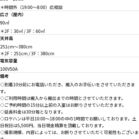
小物でさまざまな演出を
＊時間外（19:00〜8:00）応相談
広さ（屋内）
90㎡
＊2F：30㎡ / 3F：60㎡
天井高
ゆったりとしたメークスペース
展示会利用のお知らせなどに使
251cm〜380cm
えます
＊2F：251cm / 3F：380cm
電気容量
100V50A
備考
3Fに通じるステップ前の自由
◇到着10分前にお電話いただき、搬入のお手伝いをさせていただきま
な空間
す。
◇ご利用時間は搬入から搬出までの時間とさせていただきます。
◇ご予約時間の15分以上前の入室はお断りさせていただきます。
◇延長料金は30分毎となります。
◇ロケハンは平日10:00〜18:00の中の1時間でお願いしております。土
道路からスタジオ看板の見え方
日祝日は5,500円、当日現金精算を頂戴しております。
◇撮影規模、内容によっては、お断りさせていただく可能性もございま