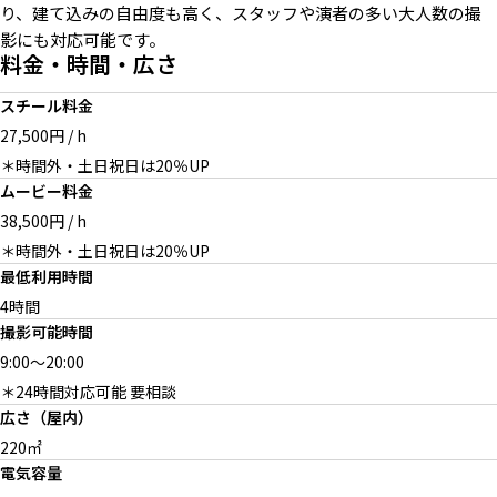
り、建て込みの自由度も高く、スタッフや演者の多い大人数の撮
影にも対応可能です。
料金・時間・広さ
半地下 腰板 ラジエーター モル
半地下 ラジエーター メインフ
3シーター ラグ ウッド腰板
スチール料金
タル床
ロア抜け
27,500円 / h
＊時間外・土日祝日は20％UP
ムービー料金
38,500円 / h
ウッド壁 モルタル床
アンティークブックキャビネッ
＊時間外・土日祝日は20％UP
ト オールドブックス
最低利用時間
4時間
撮影可能時間
9:00
～
20:00
＊24時間対応可能 要相談
広さ（屋内）
220㎡
電気容量