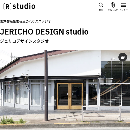
スタジオを探す
検索
お気に入り
メニュー
IMAGE
トップ
料金
設備
アクセス
グループ
お気に入り
東京都福生市福生
の
ハウススタジオ
雰囲気で探したい
JERICHO DESIGN studio
SCENE
部屋ごとに写真で見比べたい
ジェリコデザインスタジオ
IMAGE
VARIATION
雰囲気で探したい
ひとつのスタジオであれもこれも
SCENE
LOCATION
部屋ごとに写真で見比べたい
カフェやオフィスなどロケシーンも
VARIATION
SIZE&PRICE
広さと利用料金で探す
ひとつのスタジオであれもこれも
ALL FILTER
LOCATION
すべての選択肢からスタジオを探す
カフェやオフィスなどロケシーンも
SIZE&PRICE
広さと利用料金で探す
スタジオ一覧