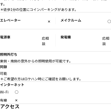
す。
＊徒歩1分の位置にコインパーキングがあります。
エレベーター
メイクルーム
✕
◯
電源車
発電機
応相
応相
談
談
照明外打ち
東側・南側の窓外からの照明使用が可能です。
同録
可能
＊ご希望の方はロケハン時にご確認をお願いします。
インターネット
Wi-Fi
◯
有線
✕
アクセス