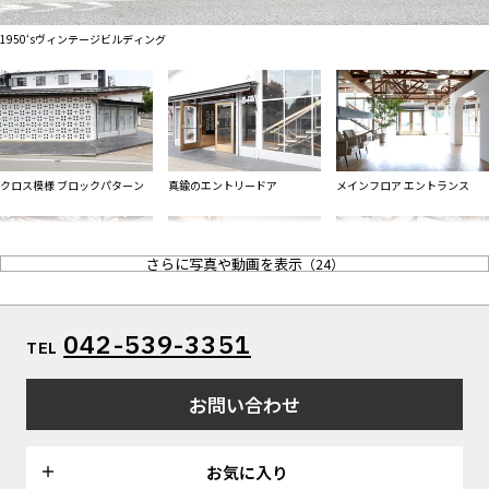
ALL FILTER
マップから探す
すべての選択肢からスタジオを探す
1950‘sヴィンテージビルディング
お気に入り
特集
[R]studioについて
お知らせ
クロス模様 ブロックパターン
真鍮のエントリードア
メインフロア エントランス
会社概要
お問い合わせ
さらに写真や動画を表示
（
24
）
掲載のお問い合わせ
プライバシーポリシー
メインフロア 移動可能な白壁
白壁アーチ モルタル壁 格子ダ
エントランス メインフロア
042-539-3351
TEL
ブルドア
お問い合わせ
お気に入り
モルタル壁 格子ダブルドア メ
メイクルーム / 通路 グレーの壁
サブウェイセラミックスの床