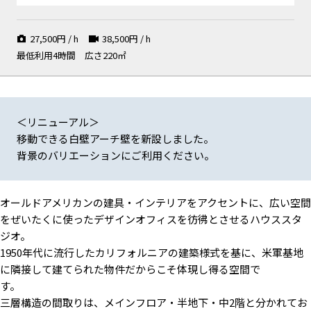
ディカルキャビネット
階段
27,500
円 / h
38,500
円 / h
最低利用4時間
広さ220㎡
白壁アーチ 階段抜け
移動可能な白壁アーチ オーク
ガラスブロック 階段 ヴィンテ
材の床
ージ自転車 トランク
＜リニューアル＞
移動できる白壁アーチ壁を新設しました。
背景のバリエーションにご利用ください。
ガラスブロック サンバースト
3F ライラック色の壁
ペールブルーのティンウォール
クロック
オールドアメリカンの建具・インテリアをアクセントに、広い空間
をぜいたくに使ったデザインオフィスを彷彿とさせるハウススタ
ジオ。
1950年代に流行したカリフォルニアの建築様式を基に、米軍基地
に隣接して建てられた物件だからこそ体現し得る空間で
2F アンティークレンガの壁
白レンガの壁 アンティークフ
半地下の階段 インダストリア
す。
シアターシート
レームミラー
ルキャビネット
三層構造の間取りは、メインフロア・半地下・中2階と分かれてお