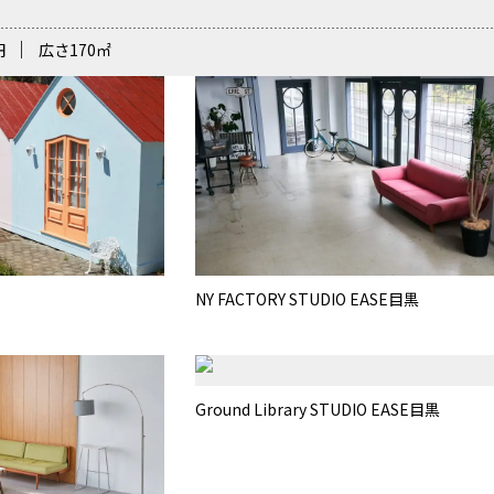
円
広さ
170
㎡
メイクルーム
NY FACTORY STUDIO EASE目黒
オプション：ROOFTOP
Ground Library STUDIO EASE目黒