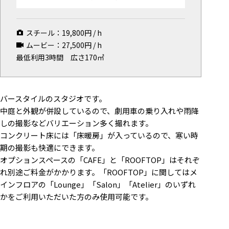
マップから探す
スチール：
19,800
円 / h
お気に入り
ムービー：
27,500
円 / h
特集
最低利用3時間
広さ170㎡
[R]studioについて
お知らせ
バースタイルのスタジオです。
会社概要
中庭と外観が併設しているので、劇用車の乗り入れや雨降
しの撮影などバリエーション多く撮れます。
お問い合わせ
コンクリート床には「床暖房」が入っているので、寒い時
掲載のお問い合わせ
期の撮影も快適にできます。
プライバシーポリシー
オプションスペースの「CAFE」と「ROOFTOP」はそれぞ
れ別途ご料金がかかります。「ROOFTOP」に関してはメ
インフロアの「Lounge」「Salon」「Atelier」のいずれ
かをご利用いただいた方のみ使用可能です。