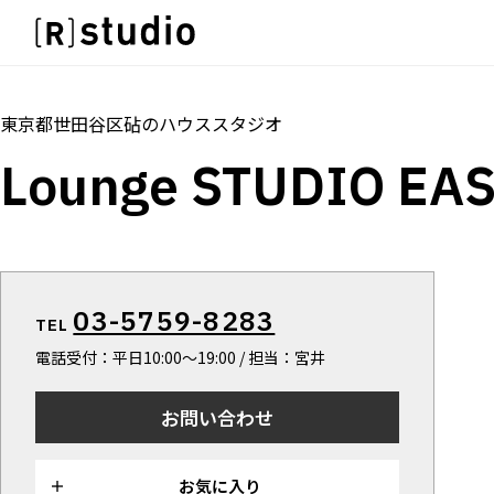
スタジオを探す
IMAGE
トップ
料金
設備
オプション
雰囲気で探したい
IMAGE
東京都世田谷区砧
の
ハウススタジオ
SCENE
雰囲気で探したい
Lounge STUDIO EA
部屋ごとに写真で見比べたい
SCENE
VARIATION
部屋ごとに写真で見比べたい
ひとつのスタジオであれもこれも
VARIATION
LOCATION
ひとつのスタジオであれもこれも
カフェやオフィスなどロケシーンも
LOCATION
03-5759-8283
SIZE&PRICE
TEL
カフェやオフィスなどロケシーンも
広さと利用料金で探す
電話受付：平日10:00～19:00 / 担当：宮井
SIZE&PRICE
ALL FILTER
広さと利用料金で探す
すべての選択肢からスタジオを探す
お問い合わせ
ALL FILTER
すべての選択肢からスタジオを探す
お気に入り
スタジオ一覧