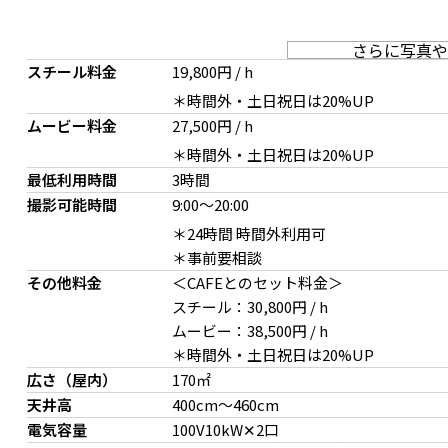
さらに写真や
スチール料金
19,800円 / h
＊時間外・土日祝日は20%UP
ムービー料金
27,500円 / h
＊時間外・土日祝日は20%UP
最低利用時間
3時間
撮影可能時間
9:00
～
20:00
＊24時間 時間外利用可
＊事前要相談
その他料金
＜CAFEとのセット料金＞
スチール：30,800円 / h
ムービー：38,500円 / h
＊時間外・土日祝日は20%UP
広さ（屋内）
170㎡
天井高
400cm～460cm
電気容量
100V10kW✕2口