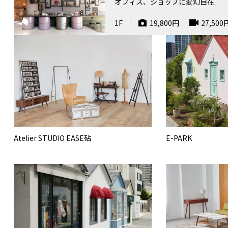
オフィス、ショップに変幻自在
1F
19,800
円
27,500
Atelier STUDIO EASE砧
E-PARK
オプション：CAFE外観
オプション：CAFE2F