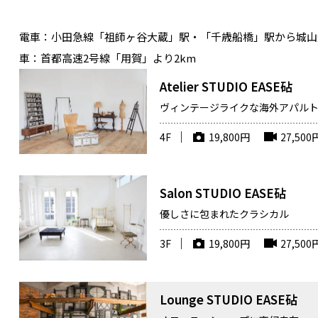
電車：
小田急線「祖師ヶ谷大蔵」駅・「千歳船橋」駅から城山
車：
首都高速2号線「用賀」より2km
Atelier STUDIO EASE砧
ヴィンテージライクな海外アパル
4F
19,800
円
27,500
Salon STUDIO EASE砧
優しさに包まれたクラシカル
メイクルーム
3F
19,800
円
27,500
Lounge STUDIO EASE砧