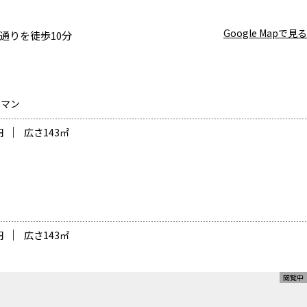
Google Mapで見る
通りを徒歩10分
トマン
円
広さ
143
㎡
円
広さ
143
㎡