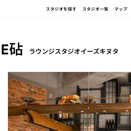
スタジオを探す
スタジオ一覧
マップ
IMAGE
雰囲気で探したい
撮影以外の利用
アクセス
同施設
グループ
SCENE
部屋ごとに写真で見比べたい
VARIATION
SE砧
ひとつのスタジオであれもこれも
LOCATION
ラウンジスタジオイーズキヌタ
カフェやオフィスなどロケシーンも
SIZE&PRICE
広さと利用料金で探す
ALL FILTER
すべての選択肢からスタジオを探す