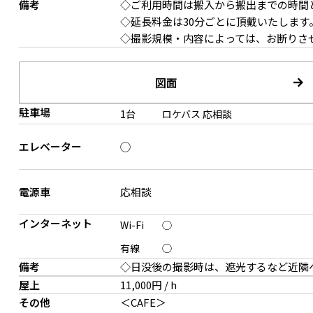
備考
◇ご利用時間は搬入から搬出までの時間
◇延長料金は30分ごとに頂戴いたします
◇撮影規模・内容によっては、お断りさ
図面
駐車場
1台
ロケバス
応相談
エレベーター
◯
電源車
応相談
インターネット
Wi-Fi
◯
有線
◯
備考
◇日没後の撮影時は、遮光するなど近隣
屋上
11,000円 / h
その他
＜CAFE＞