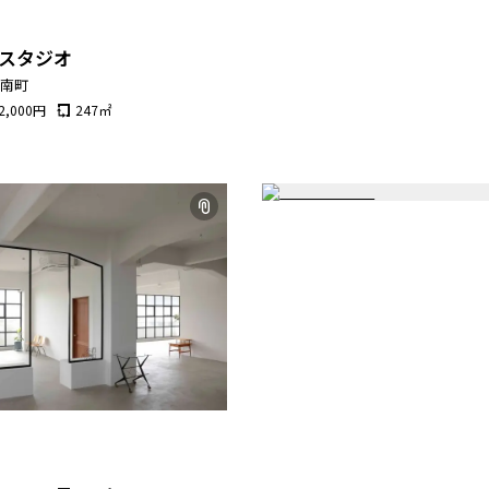
スタジオ
市南町
2,000
円
247
㎡
戸