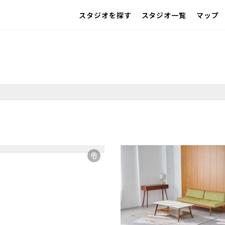
スタジオを探す
スタジオ一覧
マップ
IMAGE
雰囲気で探したい
SCENE
部屋ごとに写真で見比べたい
VARIATION
ひとつのスタジオであれもこれも
LOCATION
カフェやオフィスなどロケシーンも
SIZE&PRICE
広さと利用料金で探す
ALL FILTER
すべての選択肢からスタジオを探す