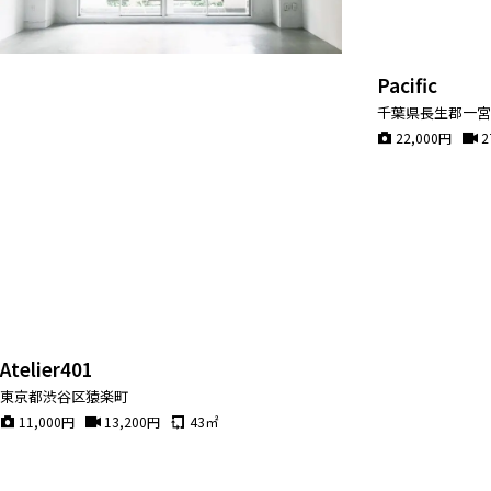
マップから探す
お気に入り
Pacific
特集
千葉県長生郡一
22,000
円
2
[R]studioについて
お知らせ
会社概要
お問い合わせ
掲載のお問い合わせ
プライバシーポリシー
Atelier401
東京都渋谷区猿楽町
11,000
円
13,200
円
43
㎡