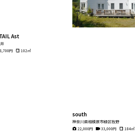
AIL Ast
大井
8,700
円
102
㎡
south
神奈川県相模原市緑区牧野
22,000
円
33,000
円
184
㎡