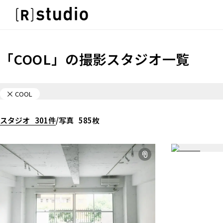
スタジオを探す
IMAGE
雰囲気で探したい
IMAGE
「
COOL
」の
撮影スタジオ一覧
SCENE
雰囲気で探したい
部屋ごとに写真で見比べたい
SCENE
VARIATION
COOL
部屋ごとに写真で見比べたい
ひとつのスタジオであれもこれも
VARIATION
LOCATION
スタジオ
301
件
/
写真
585
枚
ひとつのスタジオであれもこれも
カフェやオフィスなどロケシーンも
LOCATION
SIZE&PRICE
カフェやオフィスなどロケシーンも
広さと利用料金で探す
SIZE&PRICE
ALL FILTER
広さと利用料金で探す
すべての選択肢からスタジオを探す
ALL FILTER
すべての選択肢からスタジオを探す
スタジオ一覧