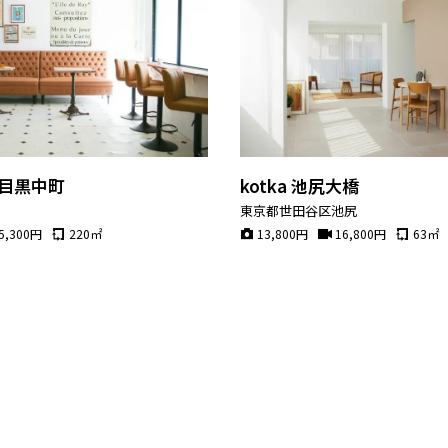
om 目黒中町
kotka 池尻大橋
町
東京都世田谷区池尻
5,300
円
220
㎡
13,800
円
16,800
円
63
㎡