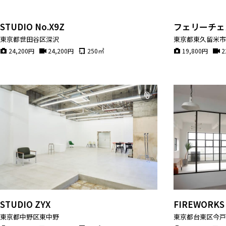
STUDIO No.X9Z
フェリーチェ
東京都世田谷区深沢
東京都東久留米
24,200
円
24,200
円
250
㎡
19,800
円
2
STUDIO ZYX
FIREWORKS
東京都中野区東中野
東京都台東区今