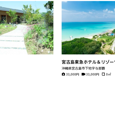
宮古島東急ホテル＆リゾー
沖縄県宮古島市下地字与那覇
33,000
円
33,000
円
0
㎡