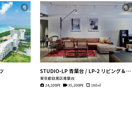
ツ
STUDIO-LP 青葉台 / LP-2 リビング＆ダ
イニング
東京都目黒区青葉台
24,200
円
35,200
円
160
㎡