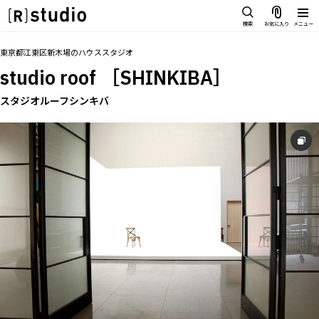
スタジオを探す
検索
お気に入り
メニュー
IMAGE
トップ
料金
設備
オプション
アクセス
同施設
グループ
お気に入り
東京都江東区新木場
の
ハウススタジオ
雰囲気で探したい
studio roof ［SHINKIBA］
SCENE
部屋ごとに写真で見比べたい
スタジオルーフシンキバ
IMAGE
VARIATION
雰囲気で探したい
ひとつのスタジオであれもこれも
SCENE
LOCATION
部屋ごとに写真で見比べたい
カフェやオフィスなどロケシーンも
VARIATION
SIZE&PRICE
広さと利用料金で探す
ひとつのスタジオであれもこれも
ALL FILTER
LOCATION
すべての選択肢からスタジオを探す
カフェやオフィスなどロケシーンも
SIZE&PRICE
広さと利用料金で探す
スタジオ一覧