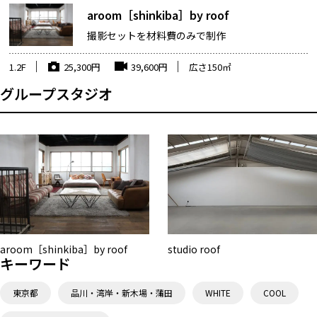
aroom［shinkiba］by roof
撮影セットを材料費のみで制作
1.2F
25,300
円
39,600
円
広さ
150
㎡
グループスタジオ
aroom［shinkiba］by roof
studio roof
キーワード
東京都
品川・湾岸・新木場・蒲田
WHITE
COOL