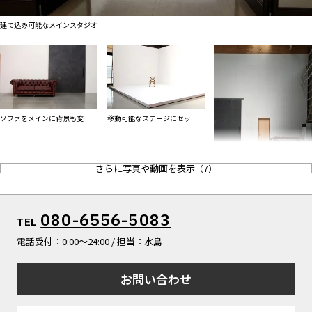
ALL FILTER
マップから探す
すべての選択肢からスタジオを探す
建て込み可能なメインスタジオ
お気に入り
特集
[R]studioについて
お知らせ
ソファをメインに背景も変えら
移動可能なステージにセットを
会社概要
れます
建て込み可能
お問い合わせ
さらに写真や動画を表示
（
7
）
掲載のお問い合わせ
プライバシーポリシー
最高天高は9m
080-6556-5083
TEL
電話受付：0:00〜24:00 / 担当：水島
お問い合わせ
床はモノトーン
メイクスペース