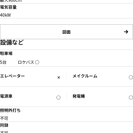
最大900cm
電気容量
40kW
図面
設備など
駐車場
5台
ロケバス
◯
エレベーター
メイクルーム
✕
◯
電源車
発電機
◯
◯
照明外打ち
不可
同録