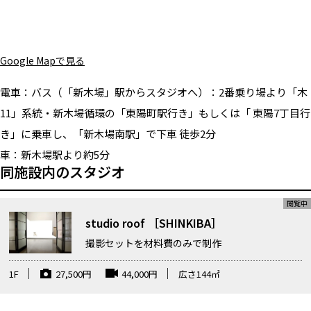
Google Mapで見る
電車：
バス（「新木場」駅からスタジオへ）：2番乗り場より「木
11」系統・新木場循環の「東陽町駅行き」もしくは「 東陽7丁目行
き」に乗車し、「新木場南駅」で下車 徒歩2分
車：
新木場駅より約5分
同施設内のスタジオ
studio roof ［SHINKIBA］
撮影セットを材料費のみで制作
1F
27,500
円
44,000
円
広さ
144
㎡