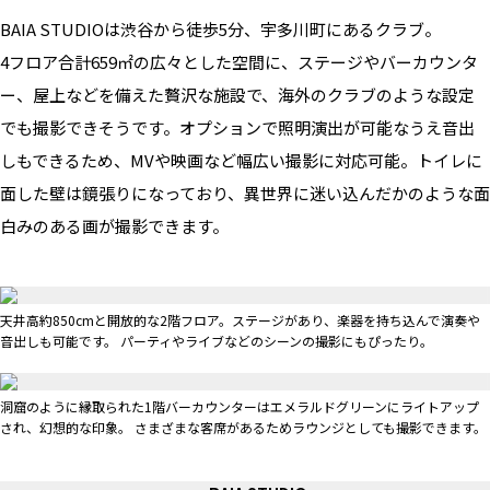
BAIA STUDIOは渋谷から徒歩5分、宇多川町にあるクラブ。
4フロア合計659㎡の広々とした空間に、ステージやバーカウンタ
ー、屋上などを備えた贅沢な施設で、海外のクラブのような設定
でも撮影できそうです。オプションで照明演出が可能なうえ音出
しもできるため、MVや映画など幅広い撮影に対応可能。トイレに
面した壁は鏡張りになっており、異世界に迷い込んだかのような面
白みのある画が撮影できます。
天井高約850cmと開放的な2階フロア。ステージがあり、楽器を持ち込んで演奏や
音出しも可能です。 パーティやライブなどのシーンの撮影にもぴったり。
洞窟のように縁取られた1階バーカウンターはエメラルドグリーンにライトアップ
され、幻想的な印象。 さまざまな客席があるためラウンジとしても撮影できます。