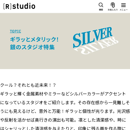
スタジオを探す
検索
お気に入り
メニュー
IMAGE
雰囲気で探したい
SCENE
部屋ごとに写真で見比べたい
IMAGE
VARIATION
雰囲気で探したい
ひとつのスタジオであれもこれも
SCENE
LOCATION
部屋ごとに写真で見比べたい
カフェやオフィスなどロケシーンも
VARIATION
SIZE&PRICE
クール？それとも近未来！？
広さと利用料金で探す
ひとつのスタジオであれもこれも
ギラッと輝く金属素材やミラーなどシルバーカラーがアクセント
ALL FILTER
LOCATION
すべての選択肢からスタジオを探す
になっているスタジオをご紹介します。その存在感から一見難しそ
カフェやオフィスなどロケシーンも
うにも見えるけど、意外と万能！ギラッと個性が光ります。光沢感
SIZE&PRICE
や反射を活かせば奥行きの演出も可能。凛とした清潔感や、時に
広さと利用料金で探す
スタジオ一覧
はシャリッとした清涼感を与えたりと、印象に残る画を作る際に