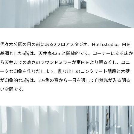
代々木公園の目の前にある2フロアスタジオ、Hoth.studio。白を
基調とした
6
階は、天井高
4.3m
と開放的です。コーナーにある床か
ら天井までの高さのラウンドミラーが室内をより明るくし、ユニ
ークな印象を作りだします。削り出しのコンクリート階段と木壁
が印象的な5階は、2方角の窓から一日を通して自然光が入る明る
い空間です。