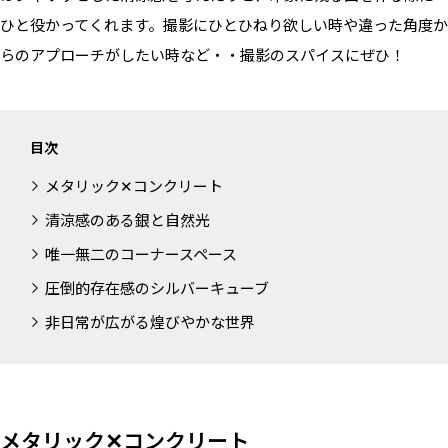
ALL FILTER
マップから探す
ひと役かってくれます。撮影にひとひねり欲しい時や違った角度か
すべての選択肢からスタジオを探す
お気に入り
らのアプローチがしたい時など・・撮影のスパイスにぜひ！
特集
[R]studioについて
目次
お知らせ
メタリック✕コンクリート
会社概要
お問い合わせ
清涼感のある銀と自然光
掲載のお問い合わせ
唯一無二のコーナースペース
プライバシーポリシー
圧倒的存在感のシルバーキューブ
非日常が広がる煌びやかな世界
メタリック✕コンクリート