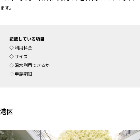
ALL FILTER
マップから探す
ます。
すべての選択肢からスタジオを探す
お気に入り
特集
[R]studioについて
記載している項目
◇ 利用料金
お知らせ
◇ サイズ
会社概要
◇ 温水利用できるか
お問い合わせ
◇ 申請期限
掲載のお問い合わせ
プライバシーポリシー
港区