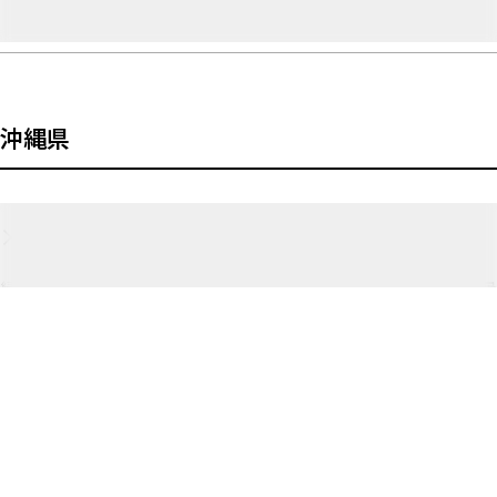
Joining studio
アメリカ西海岸のローカルに迷い込んだかのような撮影スタジオ。ウッ
ドデッキに囲まれたプールです。
◇ 利用料金：水を張る場合は5,200円 / h（基本的にプールに水を張っ
ていないため）
◇ サイズ：縦600cm / 横400cm / 深さ100cm
◇ 温水：✕
◇ 申請期限：撮影日の4日前
沖縄県