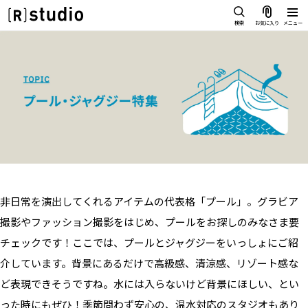
スタジオを探す
検索
お気に入り
メニュー
IMAGE
雰囲気で探したい
SCENE
部屋ごとに写真で見比べたい
IMAGE
VARIATION
雰囲気で探したい
ひとつのスタジオであれもこれも
SCENE
LOCATION
部屋ごとに写真で見比べたい
カフェやオフィスなどロケシーンも
VARIATION
SIZE&PRICE
非日常を演出してくれるアイテムの代表格「プール」。グラビア
広さと利用料金で探す
ひとつのスタジオであれもこれも
撮影やファッション撮影をはじめ、プールをお探しのみなさま要
ALL FILTER
LOCATION
すべての選択肢からスタジオを探す
チェックです！ここでは、プールとジャグジーをいっしょにご紹
カフェやオフィスなどロケシーンも
介しています。背景にあるだけで高級感、清涼感、リゾート感な
SIZE&PRICE
ど表現できそうですね。水には入らないけど背景にほしい、とい
広さと利用料金で探す
スタジオ一覧
った時にもぜひ！季節問わず安心の、温水対応のスタジオもあり