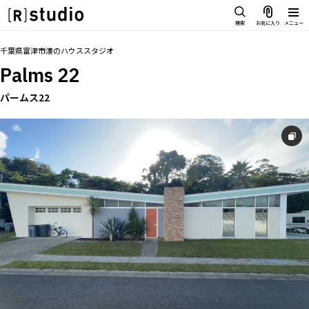
スタジオを探す
検索
お気に入り
メニュー
IMAGE
トップ
料金
設備
オプション
アクセス
グループ
お気に入り
千葉県富津市湊
の
ハウススタジオ
雰囲気で探したい
Palms 22
SCENE
部屋ごとに写真で見比べたい
パームス22
IMAGE
VARIATION
雰囲気で探したい
ひとつのスタジオであれもこれも
SCENE
LOCATION
部屋ごとに写真で見比べたい
カフェやオフィスなどロケシーンも
VARIATION
SIZE&PRICE
広さと利用料金で探す
ひとつのスタジオであれもこれも
ALL FILTER
LOCATION
すべての選択肢からスタジオを探す
カフェやオフィスなどロケシーンも
SIZE&PRICE
広さと利用料金で探す
スタジオ一覧