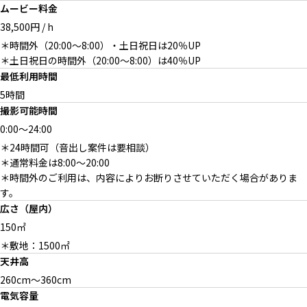
ムービー料金
38,500円 / h
＊時間外（20:00〜8:00）・土日祝日は20％UP
Motel Café
Mid Century Entrance
Mid Century Living & pool
＊土日祝日の時間外（20:00〜8:00）は40％UP
最低利用時間
5時間
撮影可能時間
0:00
～
24:00
＊24時間可（音出し案件は要相談）
Mid Century Living
Mid Century Right
＊通常料金は8:00〜20:00
＊時間外のご利用は、内容によりお断りさせていただく場合がありま
す。
広さ（屋内）
150㎡
＊敷地：1500㎡
天井高
260cm～360cm
電気容量