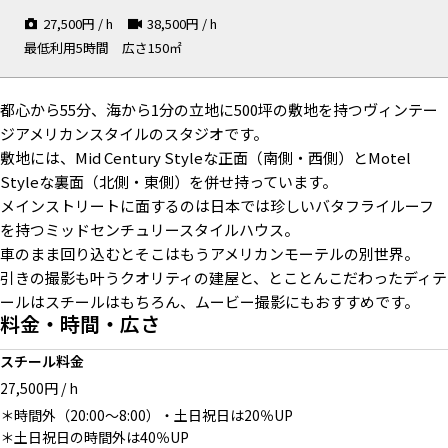
27,500
円 / h
38,500
円 / h
最低利用5時間
広さ150㎡
都心から55分、海から1分の立地に500坪の敷地を持つヴィンテー
Entrance
Motel Room Entrance
Motel Entrance
ジアメリカンスタイルのスタジオです。
敷地には、Mid Century Styleな正面（南側・西側）とMotel
Styleな裏面（北側・東側）を併せ持っています。
メインストリートに面するのは日本では珍しいバタフライルーフ
を持つミッドセンチュリースタイルハウス。
車のまま回り込むとそこはもうアメリカンモーテルの別世界。
Motel Room
Motel Room
Kids Room
引きの撮影も叶うクオリティの建屋と、とことんこだわったディテ
ールはスチールはもちろん、ムービー撮影にもおすすめです。
料金・時間・広さ
スチール料金
27,500円 / h
Kids Room
Bathroom
Motel Front & Café
＊時間外（20:00〜8:00）・土日祝日は20％UP
＊土日祝日の時間外は40％UP