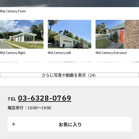
ALL FILTER
マップから探す
すべての選択肢からスタジオを探す
Mid Century Front
お気に入り
特集
[R]studioについて
お知らせ
Mid Century Right
Mid Century Left
Mid Century Entrance
会社概要
お問い合わせ
さらに写真や動画を表示
（
24
）
掲載のお問い合わせ
プライバシーポリシー
Mid Century Living
Mid Century Living
Kitchen
03-6328-0769
TEL
電話受付：10:00～19:00
お気に入り
pool
Entrance
Motel Entrance