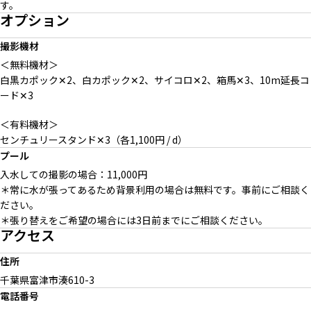
す。
オプション
撮影機材
＜無料機材＞
白黒カポック✕2、白カポック✕2、サイコロ✕2、箱馬✕3、10m延長コ
ード✕3
＜有料機材＞
センチュリースタンド✕3（各1,100円 / d）
プール
入水しての撮影の場合：11,000円
＊常に水が張ってあるため背景利用の場合は無料です。事前にご相談く
ださい。
＊張り替えをご希望の場合には3日前までにご相談ください。
アクセス
住所
千葉県富津市湊
610-3
電話番号