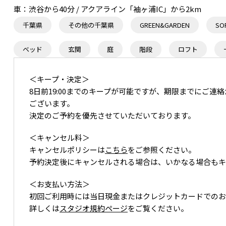
車：
渋谷から40分 / アクアライン「袖ヶ浦IC」から2km
千葉県
その他の千葉県
GREEN&GARDEN
SO
ベッド
玄関
庭
階段
ロフト
＜キープ・決定＞
8日前19:00までのキープが可能ですが、期限までにご
ございます。
駐車場
フィッティングスペース
決定のご予約を優先させていただいております。
＜キャンセル料＞
キャンセルポリシーは
こちら
をご参照ください。
予約決定後にキャンセルされる場合は、いかなる場合もキ
＜お支払い方法＞
初回ご利用時には当日現金またはクレジットカードでのお
詳しくは
スタジオ規約ページ
をご覧ください。
外階段
メイクルーム