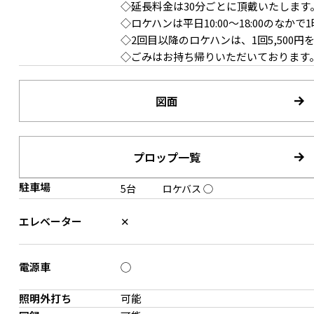
◇延長料金は30分ごとに頂戴いたします
◇ロケハンは平日10:00〜18:00のな
◇2回目以降のロケハンは、1回5,500
◇ごみはお持ち帰りいただいております
図面
2F 吹き抜け天窓あり
2F 北西側天窓あり
プロップ一覧
駐車場
5台
ロケバス
◯
エレベーター
✕
電源車
◯
2F 北側すりガラス窓
2F 階段吹き抜け
照明外打ち
可能