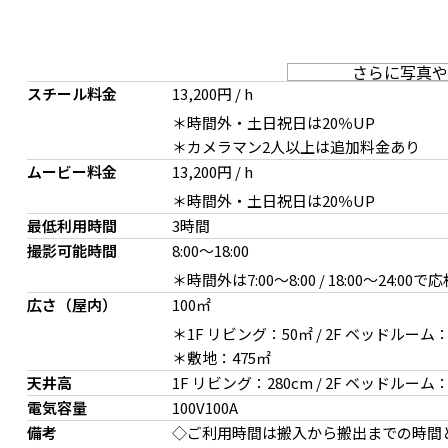
さらに写真や
スチール料金
13,200円 / h
＊時間外・土日祝日は20％UP
＊カメラマン2人以上は追加料金あり
ムービー料金
13,200円 / h
1F 南側空間
俯瞰撮影可
＊時間外・土日祝日は20％UP
最低利用時間
3時間
撮影可能時間
8:00
～
18:00
＊時間外は7:00〜8:00 / 18:00〜24:00で
広さ（屋内）
100㎡
＊1F リビング：50㎡ / 2F ベッドルーム：50
＊敷地：475㎡
天井高
1F リビング：280cm / 2F ベッドルーム：
電気容量
100V100A
2F 南西
2F 南側空間
備考
◇ご利用時間は搬入から搬出までの時間