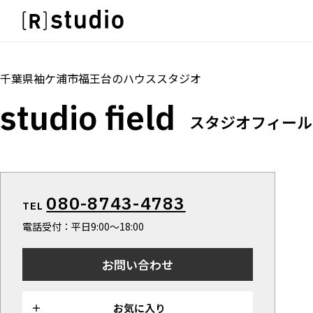
スタジオを探す
IMAGE
トップ
料金
設備
オプション
アクセス
雰囲気で探したい
IMAGE
千葉県袖ケ浦市福王台
の
ハウススタジオ
SCENE
雰囲気で探したい
studio field
部屋ごとに写真で見比べたい
SCENE
スタジオフィール
VARIATION
部屋ごとに写真で見比べたい
ひとつのスタジオであれもこれも
VARIATION
LOCATION
ひとつのスタジオであれもこれも
カフェやオフィスなどロケシーンも
LOCATION
080-8743-4783
SIZE&PRICE
TEL
カフェやオフィスなどロケシーンも
広さと利用料金で探す
電話受付：平日9:00〜18:00
SIZE&PRICE
ALL FILTER
広さと利用料金で探す
すべての選択肢からスタジオを探す
お問い合わせ
ALL FILTER
すべての選択肢からスタジオを探す
お気に入り
スタジオ一覧