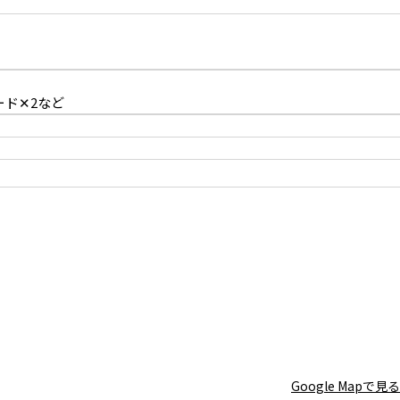
ード✕2など
煉瓦壁：高さ3m幅7m
Google Mapで見る
周辺ロケ地