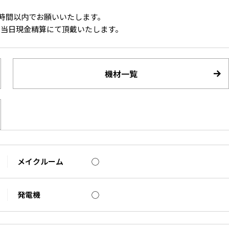
。
かで1時間以内でお願いいたします。
円を当日現金精算にて頂戴いたします。
。
機材一覧
2F 北側壁
メイクルーム
◯
発電機
◯
玄関