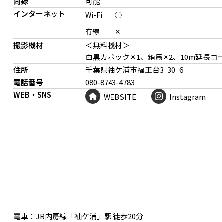
同録
可能
インターネット
Wi-Fi
◯
有線
✕
撮影機材
＜無料機材＞
白黒カポック✕1、箱馬✕2、10m延長コ
住所
千葉県袖ケ浦市福王台
3−30−6
電話番号
080-8743-4783
WEB・SNS
WEBSITE
Instagram
一年中緑の芝生
白壁を背景に撮影可能
一年中緑の芝生
周辺ロケ地
電車：
JR内房線「袖ケ浦」駅 徒歩20分