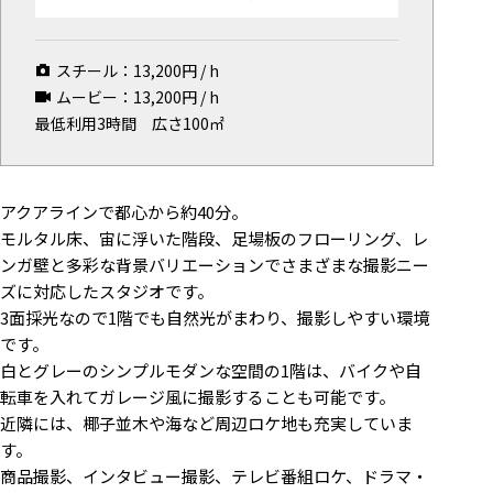
マップから探す
スチール：
13,200
円 / h
お気に入り
ムービー：
13,200
円 / h
特集
最低利用3時間
広さ100㎡
[R]studioについて
お知らせ
アクアラインで都心から約40分。
会社概要
モルタル床、宙に浮いた階段、足場板のフローリング、レ
ンガ壁と多彩な背景バリエーションでさまざまな撮影ニー
お問い合わせ
ズに対応したスタジオです。
掲載のお問い合わせ
3面採光なので1階でも自然光がまわり、撮影しやすい環境
プライバシーポリシー
です。
白とグレーのシンプルモダンな空間の1階は、バイクや自
転車を入れてガレージ風に撮影することも可能です。
近隣には、椰子並木や海など周辺ロケ地も充実していま
す。
商品撮影、インタビュー撮影、テレビ番組ロケ、ドラマ・