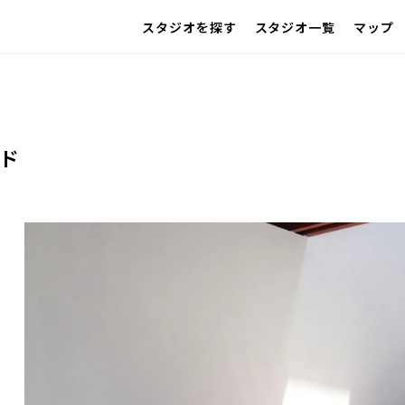
スタジオを探す
スタジオ一覧
マップ
IMAGE
雰囲気で探したい
SCENE
部屋ごとに写真で見比べたい
VARIATION
ひとつのスタジオであれもこれも
LOCATION
ド
カフェやオフィスなどロケシーンも
SIZE&PRICE
広さと利用料金で探す
ALL FILTER
すべての選択肢からスタジオを探す