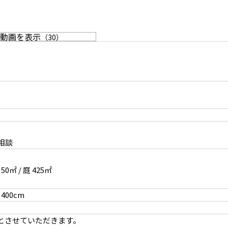
動画を表示
（
30
）
2F ベッド
応相談
㎡ / 庭 425㎡
400cm
2F 東南側空間
とさせていただきます。