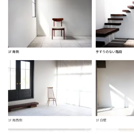
1F 南側
手すりのない階段
1F 南西側
1F 白壁