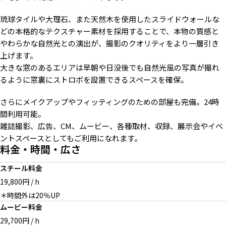
琉球タイルや大理石、また天然木を使用したスライドウォールな
自然光の入る小窓
可動壁を背景に
サンルームでのカフェシーン
どの本格的なテクスチャー素材を採用することで、本物の質感と
やわらかな自然光との演出が、撮影のクオリティをより一層引き
上げます。
大きな窓のあるエリアは早朝や日没後でも自然光風の写真が撮れ
るように窓裏にストロボを設置できるスペースを確保。
リビングシーン
ヘリンボーン床のカフェルーム
明るいカフェルーム
さらにメイクアップやフィッティングのための部屋も完備。24時
間利用可能。
雑誌撮影、広告、CM、ムービー、各種取材、収録、展示会やイベ
ントスペースとしてもご利用になれます。
料金・時間・広さ
クールな黒枠の窓パネル
オフィスシーンに最適
大理石壁のエントランス
スチール料金
19,800円 / h
＊時間外は20％UP
ムービー料金
29,700円 / h