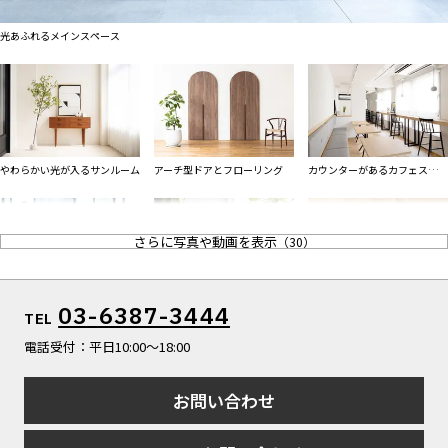
ALL FILTER
マップから探す
すべての選択肢からスタジオを探す
光あふれるメインスペース
お気に入り
特集
[R]studioについて
お知らせ
やわらかい光が入るサンルーム
アーチ型ドアとフローリング
カウンターがあるカフェスペー
会社概要
ス
お問い合わせ
さらに写真や動画を表示
（
30
）
掲載のお問い合わせ
プライバシーポリシー
小道具も充実したオフィスシー
植物があふれるサンルーム
03-6387-3444
TEL
ン
電話受付：平日10:00〜18:00
お問い合わせ
可動式のヘリンボーンの壁