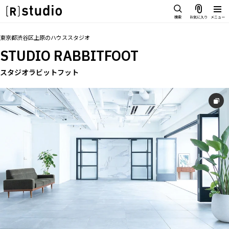
スタジオを探す
検索
お気に入り
メニュー
IMAGE
トップ
料金
設備
オプション
アクセス
グループ
お気に入り
東京都渋谷区上原
の
ハウススタジオ
雰囲気で探したい
STUDIO RABBITFOOT
SCENE
部屋ごとに写真で見比べたい
スタジオラビットフット
IMAGE
VARIATION
雰囲気で探したい
ひとつのスタジオであれもこれも
SCENE
LOCATION
部屋ごとに写真で見比べたい
カフェやオフィスなどロケシーンも
VARIATION
SIZE&PRICE
広さと利用料金で探す
ひとつのスタジオであれもこれも
ALL FILTER
LOCATION
すべての選択肢からスタジオを探す
カフェやオフィスなどロケシーンも
SIZE&PRICE
広さと利用料金で探す
スタジオ一覧