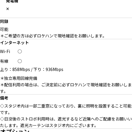
発電機
✕
同録
可能
＊ご希望の方は必ずロケハンで現地確認をお願いします。
インターネット
Wi-Fi
◯
有線
◯
上り：858Mbps
/
下り：936Mbps
＊独立専用回線完備
＊配信利用の場合は、ご決定前に必ずロケハンで現地確認をお願いしま
す。
備考
◇スタジオ内は一部二重窓になっており、裏に照明を設置すること可能
です。
◇日没後のストロボ利用時は、遮光するなど近隣へのご配慮をお願いい
たします。遮光カーテンはスタジオ内にございます。
オプション