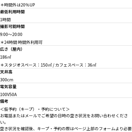
白壁のドア
大きな窓とグリーン
メイクルーム＆控室
＊時間外は20％UP
最低利用時間
1時間
撮影可能時間
9:00
～
20:00
窓裏ライティング
撮影補助ツール（有料）
撮影補助ツール（無料）
＊24時間 時間外利用可
広さ（屋内）
186㎡
＊スタジオスペース：150㎡ / カフェスペース：36㎡
天井高
300cm
家具
建物外観
電気容量
100V50A
備考
＜仮予約（キープ）・予約について＞
お電話またはメールでご希望の日時の空き状況をお問い合わせくださ
い。
空き状況を確認後、キープ・予約の際はページ上部のフォームより必要