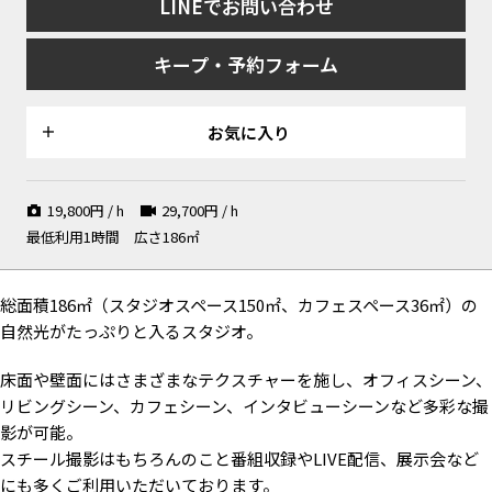
LINEでお問い合わせ
キープ・予約フォーム
対談やファッション撮影などに
北欧調のリビングシーン
お気に入り
19,800
円 / h
29,700
円 / h
最低利用1時間
広さ186㎡
明るいサンルーム
総面積186㎡（スタジオスペース150㎡、カフェスペース36㎡）の
自然光がたっぷりと入るスタジオ。
床面や壁面にはさまざまなテクスチャーを施し、オフィスシーン、
対談シーン
大人数の対談シーン
実績多数ありの番組収録
リビングシーン、カフェシーン、インタビューシーンなど多彩な撮
影が可能。
スチール撮影はもちろんのこと番組収録やLIVE配信、展示会など
にも多くご利用いただいております。