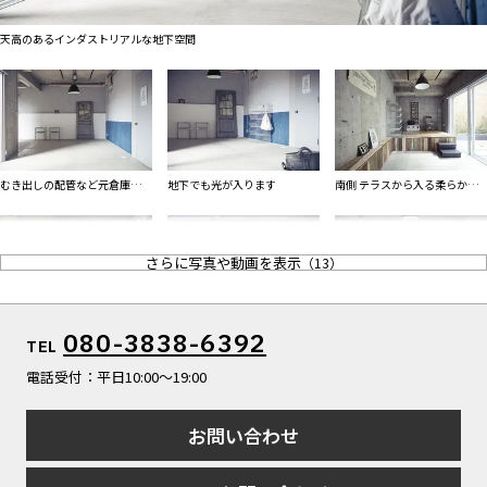
ALL FILTER
マップから探す
すべての選択肢からスタジオを探す
天高のあるインダストリアルな地下空間
お気に入り
特集
[R]studioについて
お知らせ
むき出しの配管など元倉庫のよ
地下でも光が入ります
南側 テラスから入る柔らかい
会社概要
う
光
お問い合わせ
さらに写真や動画を表示
（
13
）
掲載のお問い合わせ
プライバシーポリシー
倉庫をリノベーションしたよう
倉庫をリノベーションしたよう
080-3838-6392
TEL
なフロア
電話受付：平日10:00〜19:00
お問い合わせ
階段上から俯瞰撮影も