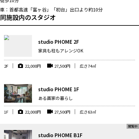
徒歩10分
車：
首都高速「富ヶ谷」「初台」出口より約10分
同施設内のスタジオ
studio PHOME 2F
家具も柱もアレンジOK
2F
22,000
円
27,500
円
広さ
74
㎡
studio PHOME 1F
ある画家の暮らし
1F
22,000
円
27,500
円
広さ
63
㎡
studio PHOME B1F