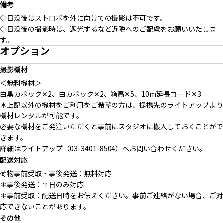
備考
◇日没後はストロボを外に向けての撮影は不可です。
◇日没後の撮影時は、遮光するなど近隣へのご配慮をお願いいたしま
す。
オプション
撮影機材
＜無料機材＞
白黒カポック✕2、白カポック✕2、箱馬✕5、10m延長コード✕3
＊上記以外の機材をご利用をご希望の方は、提携先のライトアップより
機材レンタルが可能です。
必要な機材をご発注いただくと事前にスタジオに搬入しておくことがで
きます。
詳細はライトアップ（03-3401-8504）へお問い合わせください。
配送対応
荷物事前受取・事後発送：無料対応
＊事後発送：平日のみ対応
＊事前受取：配送日時をお伝えください。事前ご連絡がない場合、ご対
応できないことがあります。
その他