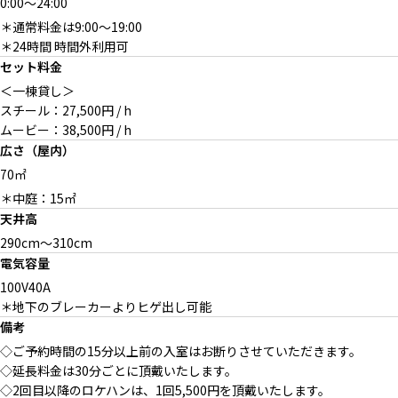
0:00
～
24:00
＊通常料金は9:00〜19:00
＊24時間 時間外利用可
セット料金
＜一棟貸し＞
スチール：27,500円 / h
ムービー：38,500円 / h
広さ（屋内）
70㎡
＊中庭：15㎡
天井高
290cm〜310cm
電気容量
100V40A
＊地下のブレーカーよりヒゲ出し可能
備考
◇ご予約時間の15分以上前の入室はお断りさせていただきます。
◇延長料金は30分ごとに頂戴いたします。
◇2回目以降のロケハンは、1回5,500円を頂戴いたします。