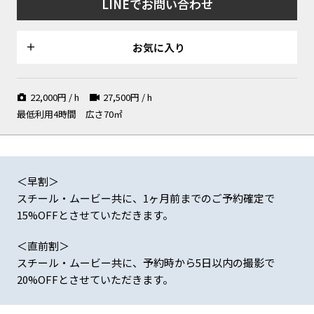
LINEでお問い合わせ
お気に入り
引じりのあるブルーと白の壁
物撮り背景にも印象的なカラー
奥行き感を出す撮影も可能
壁
22,000
円 / h
27,500
円 / h
最低利用4時間
広さ70㎡
外観
＜早割＞
スチール・ムービー共に、1ヶ月前までのご予約確定で
15%OFFとさせていただきます。
＜直前割＞
レトロチックな階段
シンプルなポートレート撮影に
スチール・ムービー共に、予約時から5日以内の撮影で
も
20%OFFとさせていただきます。