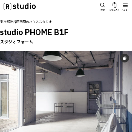
スタジオを探す
検索
お気に入り
メニュー
IMAGE
トップ
料金
設備
オプション
撮影以外の利用
アクセス
同施
お気に入り
東京都渋谷区西原
の
ハウススタジオ
雰囲気で探したい
studio PHOME B1F
SCENE
部屋ごとに写真で見比べたい
スタジオフォーム
IMAGE
VARIATION
雰囲気で探したい
ひとつのスタジオであれもこれも
SCENE
LOCATION
部屋ごとに写真で見比べたい
カフェやオフィスなどロケシーンも
VARIATION
SIZE&PRICE
広さと利用料金で探す
ひとつのスタジオであれもこれも
ALL FILTER
LOCATION
すべての選択肢からスタジオを探す
カフェやオフィスなどロケシーンも
SIZE&PRICE
広さと利用料金で探す
スタジオ一覧