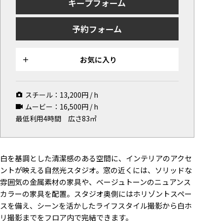
キープフォーム
マップから探す
予約フォーム
お気に入り
特集
お気に入り
[R]studioについて
お知らせ
スチール：
13,200
円 / h
会社概要
ムービー：
16,500
円 / h
最低利用4時間
広さ83㎡
お問い合わせ
掲載のお問い合わせ
プライバシーポリシー
白を基調とした清潔感のある空間に、インテリアのアクセ
ントが映える自然光スタジオ。窓の近くには、ソリッドな
雰囲気の金属素材の家具や、ベージュトーンのニュアンス
カラーの家具を配置。スタジオ奥側にはホリゾントスペー
スを備え、シーンを活かしたライフスタイル撮影から白ホ
リ撮影までをフロア内で完結できます。