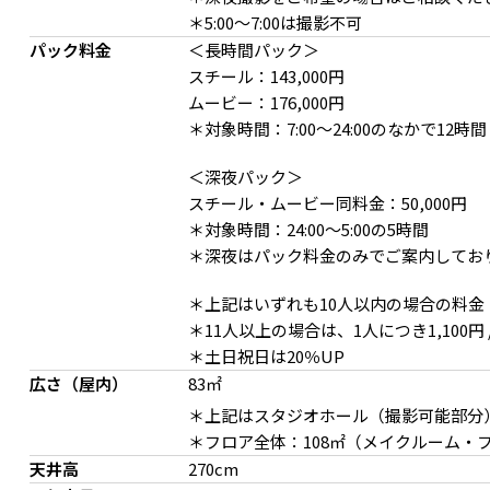
＊5:00〜7:00は撮影不可
パック料金
＜長時間パック＞
スチール：143,000円
ムービー：176,000円
＊対象時間：7:00〜24:00のなかで12時間
＜深夜パック＞
スチール・ムービー同料金：50,000円
＊対象時間：24:00～5:00の5時間
＊深夜はパック料金のみでご案内してお
＊上記はいずれも10人以内の場合の料金
＊11人以上の場合は、1人につき1,100円 
＊土日祝日は20％UP
広さ（屋内）
83㎡
＊上記はスタジオホール（撮影可能部分
＊フロア全体：108㎡（メイクルーム・
天井高
270cm