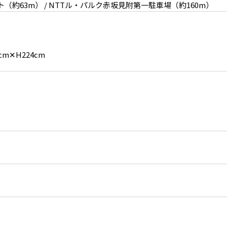
約63m） / NTTル・パルク赤坂見附第一駐車場（約160m）
m✕H224cm