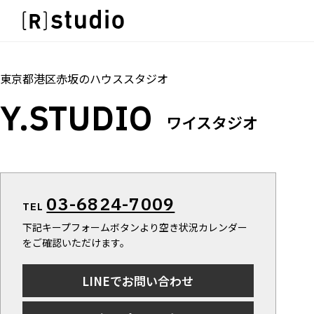
スタジオを探す
IMAGE
トップ
料金
設備
オプション
アクセス
雰囲気で探したい
IMAGE
東京都港区赤坂
の
ハウススタジオ
SCENE
雰囲気で探したい
Y.STUDIO
部屋ごとに写真で見比べたい
SCENE
ワイスタジオ
VARIATION
部屋ごとに写真で見比べたい
ひとつのスタジオであれもこれも
VARIATION
LOCATION
ひとつのスタジオであれもこれも
カフェやオフィスなどロケシーンも
LOCATION
03-6824-7009
SIZE&PRICE
TEL
カフェやオフィスなどロケシーンも
広さと利用料金で探す
下記キープフォームボタンより空き状況カレンダー
SIZE&PRICE
ALL FILTER
をご確認いただけます。
広さと利用料金で探す
すべての選択肢からスタジオを探す
ALL FILTER
LINEでお問い合わせ
すべての選択肢からスタジオを探す
スタジオ一覧