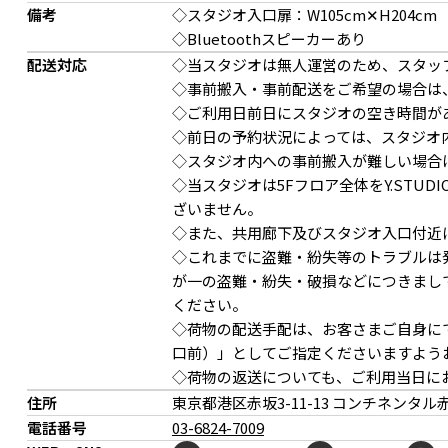
備考
◇スタジオ入口扉：W105cm✕H204cm
◇Bluetoothスピーカーあり
配送対応
◇当スタジオは無人運営のため、スタッ
◇事前搬入・事前配送をご希望の場合は
◇ご利用日前日にスタジオの空き時間が
◇前日の予約状況によっては、スタジオ
◇スタジオ内への事前搬入が難しい場合
◇当スタジオは5Fフロア全体をY.STU
ざいません。
◇また、共用廊下及びスタジオ入口付近
◇これまでに盗難・紛失等のトラブルは
が一の盗難・紛失・破損などにつきまし
ください。
◇荷物の配送手配は、お客さまご自身にてお
口前）」としてご指定くださいますよう
◇荷物の返送についても、ご利用当日に
住所
東京都港区赤坂
3-11-13 コンチネンタル赤坂
電話番号
03-6824-7009