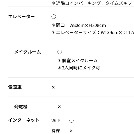
＊近隣コインパーキング：タイムズキプト（
エレベーター
◯
＊間口：W80cm✕H208cm
＊エレベーターサイズ：W139cm✕D117c
メイクルーム
◯
＊個室メイクルーム
＊2人同時にメイク可
電源車
✕
発電機
✕
インターネット
Wi-Fi
◯
有線
✕