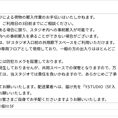
フによる荷物の搬入作業のお手伝いはいたしかねます。
、ご利用日の3日前までにご相談ください。
ある場合に限り、スタジオ内への事前搬入が可能です。
内への事前搬入を承ることができない場合がございます。
は、5Fスタジオ入口前の共用廊下スペースをご利用いただけます。
DIO専用フロアとして使用しており、一般の方の出入りはほとんどご
には防犯カメラを設置しております。
発生しておりませんが、共用スペースでの保管となりますので、万
ては、当スタジオでは責任を負いかねますので、あらかじめご了承
願いいたします。配送業者へは、届け先を「Y.STUDIO（5F入
お願いいたします。
お客さまご自身でお手配くださいますようお願いいたします。
III 5F