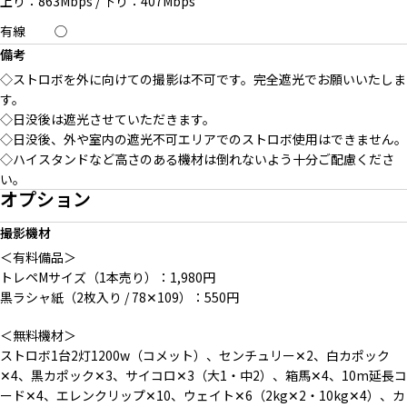
上り：863Mbps
/
下り：407Mbps
有線
◯
備考
◇ストロボを外に向けての撮影は不可です。完全遮光でお願いいたしま
す。
◇日没後は遮光させていただきます。
◇日没後、外や室内の遮光不可エリアでのストロボ使用はできません。
◇ハイスタンドなど高さのある機材は倒れないよう十分ご配慮くださ
い。
オプション
撮影機材
＜有料備品＞
トレペMサイズ（1本売り）：1,980円
黒ラシャ紙（2枚入り / 78✕109）：550円
＜無料機材＞
ストロボ1台2灯1200w（コメット）、センチュリー✕2、白カポック
✕4、黒カポック✕3、サイコロ✕3（大1・中2）、箱馬✕4、10m延長コ
ード✕4、エレンクリップ✕10、ウェイト✕6（2kg✕2・10kg✕4）、カ