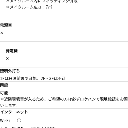
＊メイクルーム内にフィッティング併設
＊メイクルーム広さ：7㎡
電源車
✕
発電機
✕
照明外打ち
1Fは日没前まで可能、2F・3Fは不可
同録
可能
＊近隣環境音が入るため、ご希望の方は必ずロケハンで現地確認をお願
いします。
インターネット
Wi-Fi
◯