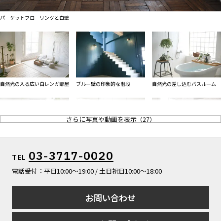
ALL FILTER
すべての選択肢からスタジオを探す
マップから探す
パーケットフローリングと白壁
お気に入り
特集
[R]studioについて
自然光の入る広い白レンガ部屋
ブルー壁の印象的な階段
自然光の差し込むバスルーム
お知らせ
会社概要
お問い合わせ
さらに写真や動画を表示
（
27
）
掲載のお問い合わせ
プライバシーポリシー
ナチュラルなモルタル壁のリビ
カフェイメージ ダイナー
自然光の入る広い白レンガ部屋
03-3717-0020
TEL
ングのように
電話受付：平日10:00〜19:00 / 土日祝日10:00〜18:00
お問い合わせ
ベッドルームと自然光の入る大
パーケット床とモルタル壁
カフェテラスのようなシチュエ