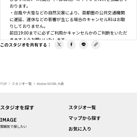
おります。
・台風や大雪などの自然災害により、首都圏の公共交通機関
に遅延、運休などの影響が生じる場合のキャンセル料はお取
りしておりません。
前日19:00までに必ずご利用かキャンセルかのご判断をいただ
きますようお願いいたします。
このスタジオを共有する
：
＜利用時間＞
連日使用される場合、貴重品や重要資料の管理はお客さまご
自身でお願いします。
＜設備＞
TOP
スタジオ一覧
Atelier NORA 大森
破損があった場合は修理費用を申し受けます。
破損があった場合は修繕費用を請求させていただきます。
駐車場や敷地内でのトラブルにつきましては関与しません。
大型車での搬入がある場合は事前にご相談ください。
スタジオを探す
スタジオ一覧
壁への打ち付けはスタジオスタッフまでご相談ください。
マップから探す
床を傷つける恐れのある靴や機材を用いる場合は十分ご配慮
IMAGE
ください
雰囲気で探したい
お気に入り
撮影以外でのアルコールはご遠慮ください。