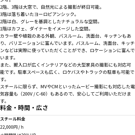
2階、3階は大窓で、自然光による撮影が終日可能。
3階は落ち着いたヨーロピアンシック。
2階は白、グレーを基調としたナチュラルな空間。
ライトグレー壁の部屋
白レンガ壁とカーペット
階段
1階はカフェ、ダイナーをイメージした空間。
カラー壁や植栽のある外観、バスルーム、洗面台、キッチンもあ
り、バリエーションに富んでいます。バスルーム、洗面台、キッチ
ンなどは実際に使っていただくことができ、ロケーションに富んで
います。
また、搬入口が広くインテリアなどの大型家具の撮影にも対応可
グリーンの可動壁
ピンクの可動壁
メイクルーム
能です。駐車スペースも広く、ロケバスやトラックの駐車も可能で
す。
スチールに限らず、MVやCMといったムービー撮影にも対応した電
気容量も（200V / C-60）もあるので、安心してご利用いただけま
す。
料金・時間・広さ
無料ストロボ1台 2灯1200w
無料駐車場3台
スチール料金
22,000円 / h