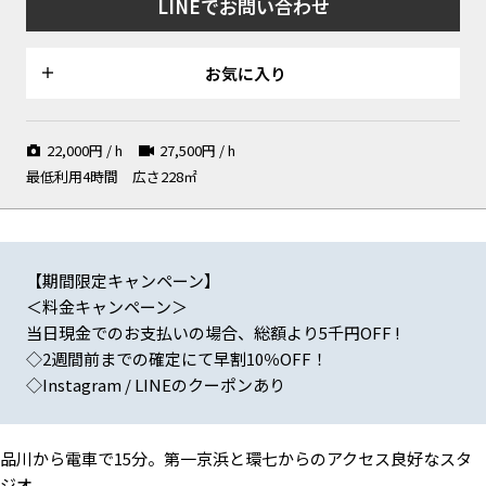
LINEでお問い合わせ
きな窓
ーションで
お気に入り
外観は豊かなグリーンでカフェ
高い窓とシンプルな壁とフロー
古材✕グレー壁
22,000
円 / h
27,500
円 / h
の入り口としての撮影も
リング
最低利用4時間
広さ228㎡
【期間限定キャンペーン】
キッチン
サイド光と階段
パターンクロスのサンルーム
＜料金キャンペーン＞
当日現金でのお支払いの場合、総額より5千円OFF !
◇2週間前までの確定にて早割10％OFF！
◇Instagram / LINEのクーポンあり
ピンク壁と扉
キッチンイメージ ダイニング
パターンクロスのサンルーム
品川から電車で15分。
第一京浜と環七からのアクセス良好なスタ
ジオ。