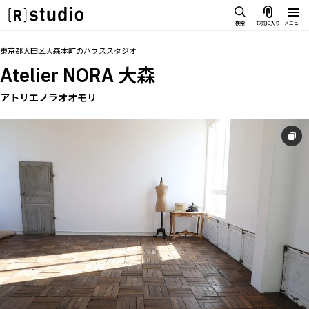
スタジオを探す
検索
お気に入り
メニュー
IMAGE
トップ
料金
設備
オプション
アクセス
グループ
お気に入り
東京都大田区大森本町
の
ハウススタジオ
雰囲気で探したい
Atelier NORA 大森
SCENE
部屋ごとに写真で見比べたい
アトリエノラオオモリ
IMAGE
VARIATION
雰囲気で探したい
ひとつのスタジオであれもこれも
SCENE
LOCATION
部屋ごとに写真で見比べたい
カフェやオフィスなどロケシーン
も
VARIATION
SIZE&PRICE
ひとつのスタジオであれもこれも
広さと利用料金で探す
LOCATION
ALL FILTER
カフェやオフィスなどロケシーンも
すべての選択肢からスタジオを探
す
SIZE&PRICE
広さと利用料金で探す
スタジオ一覧