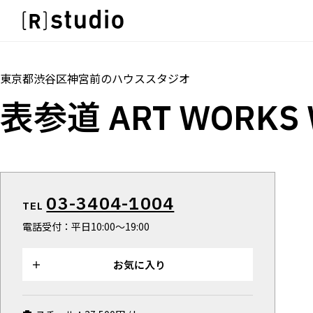
スタジオを探す
IMAGE
トップ
料金
設備
オプショ
雰囲気で探したい
IMAGE
東京都渋谷区神宮前
の
ハウススタジオ
SCENE
雰囲気で探したい
表参道 ART WORKS 
部屋ごとに写真で見比べたい
SCENE
VARIATION
部屋ごとに写真で見比べたい
ひとつのスタジオであれもこれも
VARIATION
LOCATION
ひとつのスタジオであれもこれも
カフェやオフィスなどロケシーンも
LOCATION
03-3404-1004
SIZE&PRICE
TEL
カフェやオフィスなどロケシーンも
広さと利用料金で探す
電話受付：平日10:00～19:00
SIZE&PRICE
ALL FILTER
広さと利用料金で探す
すべての選択肢からスタジオを探す
お気に入り
ALL FILTER
すべての選択肢からスタジオを探す
スタジオ一覧