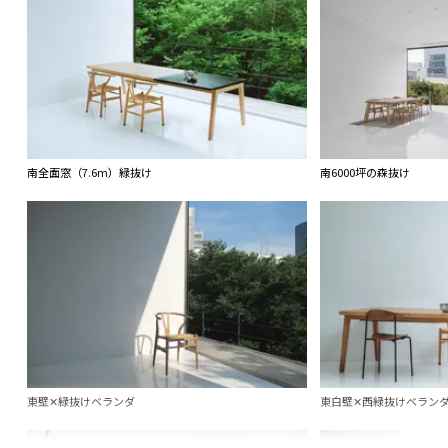
南全面窓（7.6m）緑抜け
南6000坪の森抜け
東壁✕緑抜けベランダ
東白壁✕西緑抜けベラン