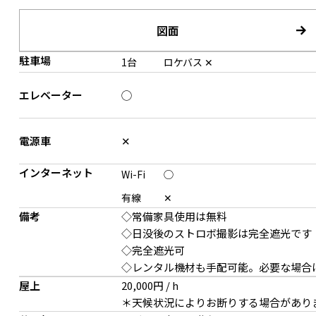
図面
駐車場
1台
ロケバス
✕
エレベーター
◯
キッチン×アンティーク
電源車
✕
インターネット
Wi-Fi
◯
有線
✕
備考
◇常備家具使用は無料
◇日没後のストロボ撮影は完全遮光です
◇完全遮光可
◇レンタル機材も手配可能。必要な場合は
屋上
20,000円 / h
ペーパーウォール：W4m✕H2.4m
光が差し込む白壁
＊天候状況によりお断りする場合があり