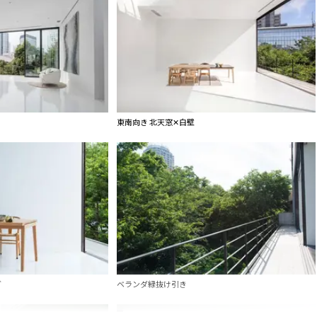
東南向き 北天窓✕白壁
ダ
ベランダ緑抜け引き