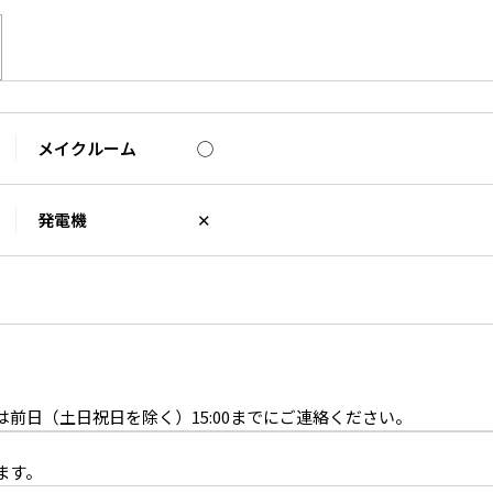
メイクルーム
◯
ドア
発電機
✕
前日（土日祝日を除く）15:00までにご連絡ください。
西向き 白壁×白半艶床
ます。