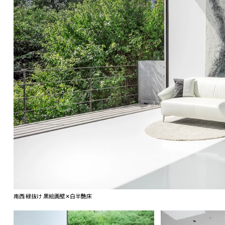
南西 緑抜け 黒絵画壁✕白半艶床