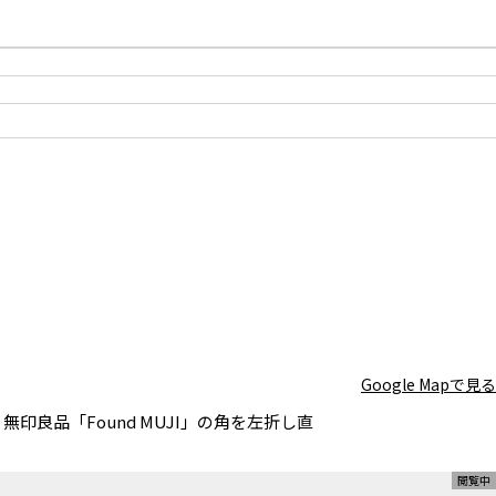
屋上階段・コンクリート壁
Google Mapで見る
印良品「Found MUJI」の角を左折し直
オプション：玄関・ロビー