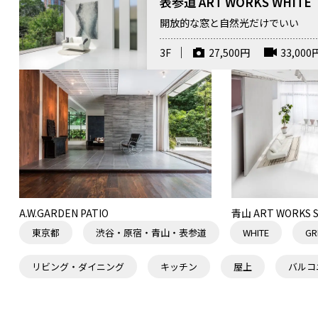
表参道 ART WORKS WHITE
開放的な窓と自然光だけでいい
3F
27,500
円
33,000
メイクルーム
機材
A.W.GARDEN PATIO
青山 ART WORKS S
東京都
渋谷・原宿・青山・表参道
WHITE
GR
リビング・ダイニング
キッチン
屋上
バルコ
屋上 西側