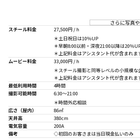
さらに写真や
スチール料金
27,500円 / h
＊土日祝日は10％UP
＊早朝8:00以前・深夜21:00以降は20％U
＊上記料金はアシスタント代が含まれま
北南天窓採光×白半艶床
天窓 採光×アンティーク
ムービー料金
33,000円 / h
＊スチール撮影と同等レベルの小規模な
＊上記料金はアシスタント代が含まれま
最低利用時間
4時間
撮影可能時間
6:30
～
21:00
＊時間外応相談
広さ（屋内）
86㎡
天井高
380cm
電気容量
200A
西 格子窓から射光×古材床
備考
◇初回のお客さまは当日現金払いのみ