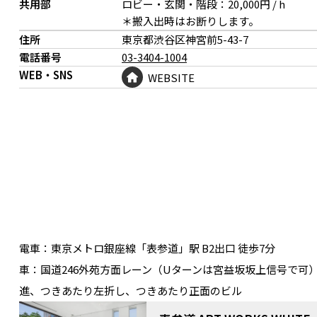
共用部
ロビー・玄関・階段：20,000円 / h
＊搬入出時はお断りします。
住所
東京都渋谷区神宮前
5-43-7
電話番号
03-3404-1004
WEB・SNS
WEBSITE
カールハンセン Yチェアなど
屋上：オプション
電車：
東京メトロ銀座線「表参道」駅 B2出口 徒歩7分
車：
国道246外苑方面レーン（Uターンは宮益坂坂上信号で可）無
進、つきあたり左折し、つきあたり正面のビル
屋上 瓦床テラスガーデン
オプション：階段