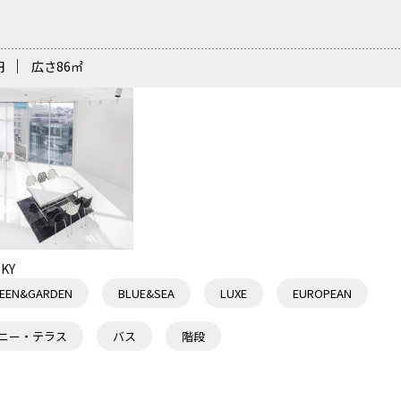
円
広さ
86
㎡
屋上 西側
KY
EEN&GARDEN
BLUE&SEA
LUXE
EUROPEAN
ニー・テラス
バス
階段