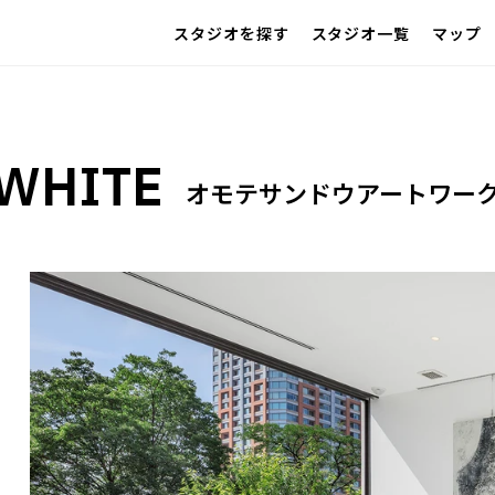
スタジオを探す
スタジオ一覧
マップ
IMAGE
雰囲気で探したい
ン
アクセス
同施設
グループ
SCENE
部屋ごとに写真で見比べたい
VARIATION
WHITE
ひとつのスタジオであれもこれも
LOCATION
オモテサンドウアートワー
カフェやオフィスなどロケシーンも
SIZE&PRICE
広さと利用料金で探す
ALL FILTER
すべての選択肢からスタジオを探す