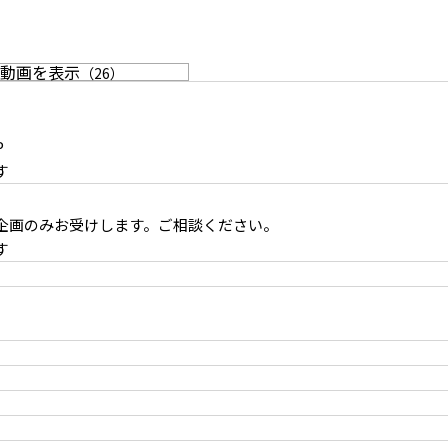
動画を表示
（
26
）
P
す
ドア
木床に続くアンティークドア
企画のみお受けします。ご相談ください。
す
廊下からアンティークドア