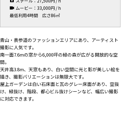
スチール：
27,500
円 / h
ムービー：
33,000
円 / h
マップから探す
最低利用4時間
広さ86㎡
お気に入り
特集
青山・表参道のファッションエリアにあり、アーティスト
[R]studioについて
撮影に人気です。
南一面7.6mの窓から6,000坪の緑の森が広がる開放的な空
お知らせ
間。
会社概要
天井高3.8m、天窓もあり、白い空間に光と影が美しい絵を
お問い合わせ
描き、撮影バリエーションは無限大です。
掲載のお問い合わせ
屋上ガーデンは白い石床面と瓦のグレー床面があり、空抜
け、緑抜け、階段、都心ビル抜けシーンなど、幅広い撮影
プライバシーポリシー
に対応できます。