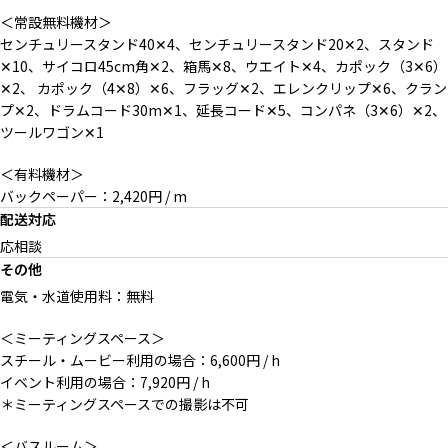
＜常設無料機材＞
センチュリースタンド40✕4、センチュリースタンド20✕2、スタンド
✕10、サイコロ45cm角✕2、箱馬✕8、ウエイト✕4、カポック（3✕6）
✕2、 カポック（4✕8）✕6、フラッグ✕2、エレンクリップ✕6、クラン
プ✕2、ドラムコード30m✕1、延長コード✕5、コンパネ（3✕6）✕2、
ツールワゴン✕1
＜有料機材＞
バックペーパー：2,420円 / m
配送対応
応相談
その他
電気・水道使用料：無料
＜ミーティングスペース＞
スチール・ムービー利用の場合：6,600円 / h
イベント利用の場合：7,920円 / h
＊ミーティングスペースでの撮影は不可
＜バスルーム＞