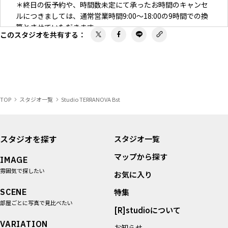
＊終日の仮予約や、時間数未定にて承ったお時間のキャンセ
ルにつきましては、通常営業時間9:00～18:00の9時間での換
算とさせていただきます。
このスタジオを共有する
：
＜決定後キャンセル料＞
一律100％
＜その他キャンセルについて＞
◇天候、交通機関、災害による遅延・キャンセルにつきまし
TOP
スタジオ一覧
Studio TERRANOVA Bst
ては補償、変更はできかねますので予めご了承ください。
◇キャンセル料金はキャンセル後、1週間以内にお支払いくだ
さい。
◇レンタル機材のキャンセルは2日前までにお願いいたしま
スタジオを探す
スタジオ一覧
す。それ以降の場合、100％の料金が発生いたしますのでご
マップから探す
注意ください。
IMAGE
雰囲気で探したい
お気に入り
SCENE
特集
部屋ごとに写真で見比べたい
[R]studioについて
VARIATION
お知らせ