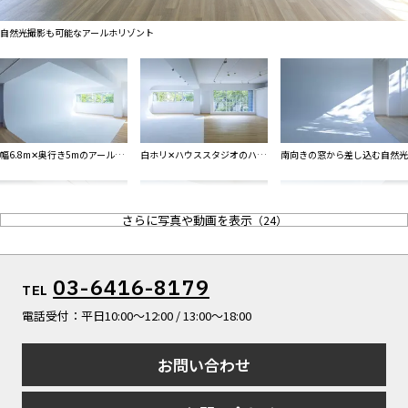
ALL FILTER
マップから探す
すべての選択肢からスタジオを探す
自然光撮影も可能なアールホリゾント
お気に入り
特集
[R]studioについて
お知らせ
幅6.8m✕奥行き5mのアールホ
白ホリ✕ハウススタジオのハイ
南向きの窓から差し込む自然光
会社概要
リゾント
ブリッド
お問い合わせ
さらに写真や動画を表示
（
24
）
掲載のお問い合わせ
プライバシーポリシー
安定した明るさを確保できる自
天井と曲面で繋がる特徴的なホ
被写体を引き立てるシンプルな
03-6416-8179
TEL
然光
リゾント
空間
電話受付：平日10:00〜12:00 / 13:00〜18:00
お問い合わせ
完全遮光やカーテンを背景にし
大きな窓がある2面採光のアー
季節や時間により室内に直射が