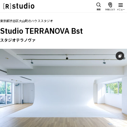
スタジオを探す
検索
お気に入り
メニュー
IMAGE
トップ
料金
設備
オプション
撮影以外の利用
アクセス
同施
お気に入り
東京都渋谷区大山町
の
ハウススタジオ
雰囲気で探したい
Studio TERRANOVA Bst
SCENE
部屋ごとに写真で見比べたい
スタジオテラノヴァ
IMAGE
VARIATION
雰囲気で探したい
ひとつのスタジオであれもこれも
SCENE
LOCATION
部屋ごとに写真で見比べたい
カフェやオフィスなどロケシーンも
VARIATION
SIZE&PRICE
広さと利用料金で探す
ひとつのスタジオであれもこれも
ALL FILTER
LOCATION
すべての選択肢からスタジオを探す
カフェやオフィスなどロケシーンも
SIZE&PRICE
広さと利用料金で探す
スタジオ一覧