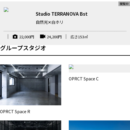
Studio TERRANOVA Bst
自然光✕白ホリ
22,000
円
24,200
円
広さ
153
㎡
グループスタジオ
OPRCT Space C
OPRCT Space R