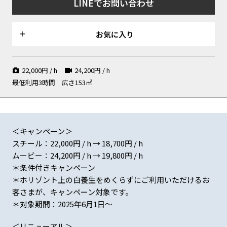
LINEでお問い合わせ
た撮影が可能
ルホリゾント
差し込みます
お気に入り
インタビューや対談形式の撮影
季節ごとに表情を変える取り外
格子を取り外し景観を活かした
22,000
円 / h
24,200
円 / h
に最適
し可能な格子窓
撮影が可能
最低利用3時間
広さ153㎡
＜キャンペーン＞
リバーシブルの扉（白壁側）
リバーシブルの扉（木壁側）
メイクルーム✕2 / MTGルーム
✕1
スチール：22,000円 / h → 18,700円 / h
ムービー：24,200円 / h → 19,800円 / h
＊条件付きキャンペーン
＊ホリゾント上の白養生をめくらずにご利用いただけるお
客さまが、キャンペーン対象です。
メイクルーム✕2 / MTGルーム
ミニマルに仕上げたウッドウォ
ミーティングルーム内での撮影
＊対象期間：2025年6月1日〜
✕1
ール
も可能
＜リニューアル＞