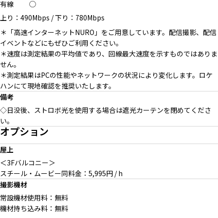
有線
◯
上り：490Mbps
/
下り：780Mbps
＊「高速インターネットNURO」をご用意しています。配信撮影、配信
イベントなどにもぜひご利用ください。
＊速度は測定結果の平均値であり、回線最大速度を示すものではありま
せん。
＊測定結果はPCの性能やネットワークの状況により変化します。ロケ
ハンにて現地確認を推奨いたします。
備考
◇日没後、ストロボ光を使用する場合は遮光カーテンを閉めてくださ
い。
オプション
屋上
＜3Fバルコニー＞
スチール・ムービー同料金：5,995円 / h
撮影機材
常設機材使用料：無料
機材持ち込み料：無料