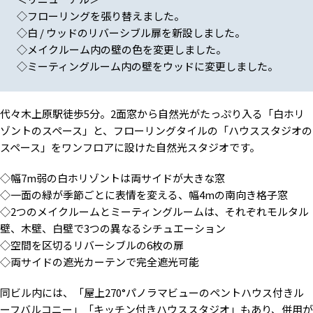
◇フローリングを張り替えました。
◇白 / ウッドのリバーシブル扉を新設しました。
◇メイクルーム内の壁の色を変更しました。
メイクルーム（白壁 / モルタル
オプション：3Fバルコニー
オプション：バスルーム
◇ミーティングルーム内の壁をウッドに変更しました。
壁）
代々木上原駅徒歩5分。2面窓から自然光がたっぷり入る「白ホリ
ゾントのスペース」と、フローリングタイルの「ハウススタジオの
スペース」をワンフロアに設けた自然光スタジオです。
オプション：ミーティングスペ
スタジオ専用駐車場 最大2台ま
ース
で
◇幅7m弱の白ホリゾントは両サイドが大きな窓
◇一面の緑が季節ごとに表情を変える、幅4mの南向き格子窓
◇2つのメイクルームとミーティングルームは、それぞれモルタル
壁、木壁、白壁で3つの異なるシチュエーション
◇空間を区切るリバーシブルの6枚の扉
◇両サイドの遮光カーテンで完全遮光可能
同ビル内には、「屋上270°パノラマビューのペントハウス付きル
ーフバルコニー」「キッチン付きハウススタジオ」もあり、併用が