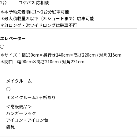
2台
ロケバス
応相談
＊本予約先着順に1〜2台分駐車可能
＊最大積載量2t以下（2tショートまで）駐車可能
＊2tロング・2tワイドロングは駐車不可
エレベーター
◯
＊サイズ：幅130cm✕奥行き140cm✕高さ220cm / 対角315cm
＊間口：幅90cm✕高さ210cm / 対角231cm
メイクルーム
◯
＊メイクルーム2ヶ所あり
＜常設備品＞
ハンガーラック
アイロン・アイロン台
姿見