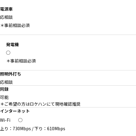
電源車
応相談
＊事前相談必須
発電機
◯
＊事前相談必須
照明外打ち
応相談
同録
可能
＊ご希望の方はロケハンにて現地確認推奨
インターネット
Wi-Fi
◯
上り：730Mbps
/
下り：610Mbps