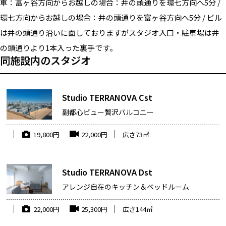
車：
富ヶ谷方向からお越しの場合：井の頭通りを環七方向へ5分 /
環七方向からお越しの場合：井の頭通りを富ヶ谷方向へ5分 / ビル
は井の頭通り沿いに面しておりますがスタジオ入口・駐車場は井
の頭通りより1本入った裏手です。
同施設内のスタジオ
Studio TERRANOVA Cst
副都心ビュー贅沢バルコニー
19,800
円
22,000
円
広さ
73
㎡
Studio TERRANOVA Dst
アレンジ自在のキッチン＆ベッドルーム
22,000
円
25,300
円
広さ
144
㎡