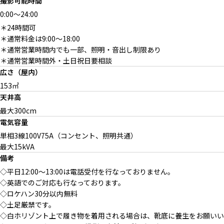
撮影可能時間
0:00
～
24:00
＊24時間可
＊通常料金は9:00〜18:00
＊通常営業時間内でも一部、照明・音出し制限あり
＊通常営業時間外・土日祝日要相談
広さ（屋内）
153㎡
天井高
最大300cm
電気容量
単相3線100V75A（コンセント、照明共通）
最大15kVA
備考
◇平日12:00〜13:00は電話受付を行なっておりません。
◇英語でのご対応も行なっております。
◇ロケハン30分以内無料
◇土足厳禁です。
◇白ホリゾント上で履き物を着用される場合は、靴底に養生をお願いい